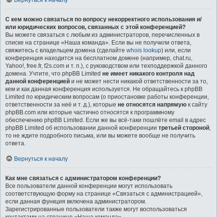
Вернуться к началу
С кем можно связаться по вопросу некорректного использования и/
или юридических вопросов, связанных с этой конференцией?
Вы можете связаться с любым из администраторов, перечисленных в
списке на странице «Наша команда». Если вы не получили ответа,
свяжитесь с владельцем домена (сделайте
whois lookup
) или, если
конференция находится на бесплатном домене (например, chat.ru,
Yahoo!, free.fr, f2s.com и т. п.), с руководством или техподдержкой данного
домена. Учтите, что phpBB Limited
не имеет никакого контроля над
данной конференцией
и не может нести никакой ответственности за то,
кем и как данная конференция используется. Не обращайтесь к phpBB
Limited по юридическим вопросам (о приостановке работы конференции,
ответственности за неё и т. д.), которые
не относятся напрямую
к сайту
phpBB.com или которые частично относятся к программному
обеспечению phpBB Limited. Если же вы всё-таки пошлёте email в адрес
phpBB Limited об использовании данной конференции
третьей стороной
,
то не ждите подробного письма, или вы можете вообще не получить
ответа.
Вернуться к началу
Как мне связаться с администратором конференции?
Все пользователи данной конференции могут использовать
соответствующую форму на странице «Связаться с администрацией»,
если данная функция включена администратором.
Зарегистрированные пользователи также могут воспользоваться