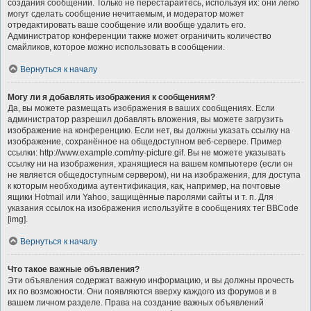
создания сообщений. Только не перестарайтесь, используя их: они легко
могут сделать сообщение нечитаемым, и модератор может
отредактировать ваше сообщение или вообще удалить его.
Администратор конференции также может ограничить количество
смайликов, которое можно использовать в сообщении.
Вернуться к началу
Могу ли я добавлять изображения к сообщениям?
Да, вы можете размещать изображения в ваших сообщениях. Если
администратор разрешил добавлять вложения, вы можете загрузить
изображение на конференцию. Если нет, вы должны указать ссылку на
изображение, сохранённое на общедоступном веб-сервере. Пример
ссылки: http://www.example.com/my-picture.gif. Вы не можете указывать
ссылку ни на изображения, хранящиеся на вашем компьютере (если он
не является общедоступным сервером), ни на изображения, для доступа
к которым необходима аутентификация, как, например, на почтовые
ящики Hotmail или Yahoo, защищённые паролями сайты и т. п. Для
указания ссылок на изображения используйте в сообщениях тег BBCode
[img].
Вернуться к началу
Что такое важные объявления?
Эти объявления содержат важную информацию, и вы должны прочесть
их по возможности. Они появляются вверху каждого из форумов и в
вашем личном разделе. Права на создание важных объявлений