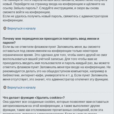
Не паникуйте! Хотя пароль нельзя восстановить, можно легко получить
новый. Перейдите на страницу входа на конференцию и щёлкните на
ссылку
Забыли пароль?
. Следуйте инструкциям, и скоро вы снова
сможете войти на конференцию.
Если не удалось получить новый пароль, свяжитесь с администратором
конференции.
Вернуться к началу
Почему мне периодически приходится повторять ввод имени и
пароля?
Если вы не отметили флажком пункт
Запомнить меня
, вы сможете
оставаться под своим именем на конференции только некоторое
ограниченное время. Это сделано для того, чтобы никто другой не смог
воспользоваться вашей учётной записью. Для того чтобы вам не
приходилось вводить имя пользователя и пароль каждый раз, вы можете
отметить флажком пункт
Запомнить меня
при входе на конференцию. Не
рекомендуется делать это на общедоступном компьютере, например в
библиотеке, интернет-кафе, университете и т. д. Если пункт
Запомнить
меня
отсутствует, это значит, что администратор отключил эту функцию.
Вернуться к началу
Что делает функция «Удалить cookies»?
Она удаляет все созданные cookies, которые позволяют вам оставаться
авторизованным на этой конференции, а также выполняют другие
функции, такие как отслеживание прочитанных сообщений, если эта