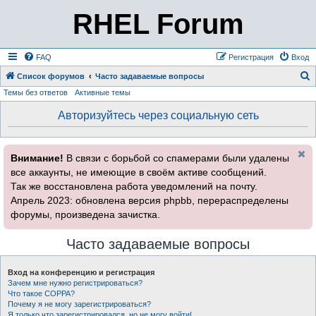
RHEL Forum
FAQ
Регистрация
Вход
Список форумов
Часто задаваемые вопросы
Темы без ответов
Активные темы
о
и
Авторизуйтесь через социальную сеть
с
к
Внимание!
В связи с борьбой со спамерами были удалены
все аккаунты, не имеющие в своём активе сообщений.
Так же восстановлена работа уведомлений на почту.
Апрель 2023: обновлена версия phpbb, перераспределены
форумы, произведена зачистка.
Часто задаваемые вопросы
Вход на конференцию и регистрация
Зачем мне нужно регистрироваться?
Что такое COPPA?
Почему я не могу зарегистрироваться?
Я только что зарегистрировался, но не могу войти!