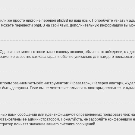
или же просто никто не перевёл phpBB на ваш язык. Попробуйте узнать у а
ами можете перевести phpBB на свой язык. Дополнительную информацию вы мо
дно из них может относиться к вашему званию, обычно это звёздочки, квадра
бражение известно как «аватара» и обычно уникально для каждого пользовате
 использованием четырёх инструментов: «Граватар», «Галерея аватар», «Уд
гут быть доступны. Если вы не можете использовать аватары, свяжитесь с а
нных вами сообщений или идентифицируют определённых пользователей: на
 установлены её администратором. Пожалуйста, не засоряйте конференцию н
тратор понизят значение вашего счётчика сообщений.