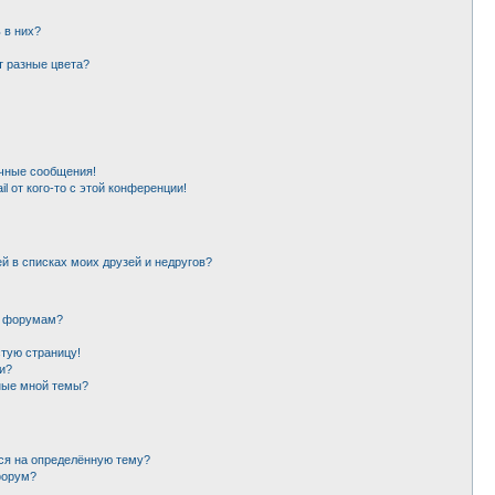
 в них?
т разные цвета?
чные сообщения!
l от кого-то с этой конференции!
й в списках моих друзей и недругов?
и форумам?
стую страницу!
и?
ные мной темы?
ься на определённую тему?
форум?