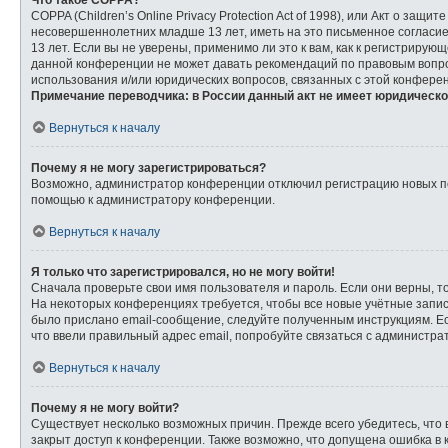
Что такое COPPA?
COPPA (Children’s Online Privacy Protection Act of 1998), или Акт о з
несовершеннолетних младше 13 лет, иметь на это письменное согласи
13 лет. Если вы не уверены, применимо ли это к вам, как к регистриру
данной конференции не может давать рекомендаций по правовым вопрос
использования и/или юридических вопросов, связанных с этой конфере
Примечание переводчика: в России данный акт не имеет юридическо
Вернуться к началу
Почему я не могу зарегистрироваться?
Возможно, администратор конференции отключил регистрацию новых пол
помощью к администратору конференции.
Вернуться к началу
Я только что зарегистрировался, но не могу войти!
Сначала проверьте свои имя пользователя и пароль. Если они верны, т
На некоторых конференциях требуется, чтобы все новые учётные запи
было прислано email-сообщение, следуйте полученным инструкциям. Ес
что ввели правильный адрес email, попробуйте связаться с администра
Вернуться к началу
Почему я не могу войти?
Существует несколько возможных причин. Прежде всего убедитесь, что 
закрыт доступ к конференции. Также возможно, что допущена ошибка в