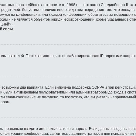
ащите частных прав ребёнка в интернете от 1998 г. — это закон Соединённых Ш
е родителей. Допустимо наличие иного вида подтверждения того, что опек
ющемуся на конференции, или к самой конференции, обратитесь за помощью к 
ам и не является объектом юридических отношений, кроме указанных в отве
нцией?».
й силы.
.
ьзователей. Также возможно, что он заблокировал ваш IP-адрес или запрети
о возможны два варианта. Если включена поддержка COPPA и при регистрации
си были активированы пользователями или администратором до входа в сист
ли email-сообщение не получено, то возможно, что вы указали неправильный
тором.
вы правильно вводите имя пользователя и пароль. Если данные введены прав
 конфигурации конференции, свяжитесь с администратором для исправления 