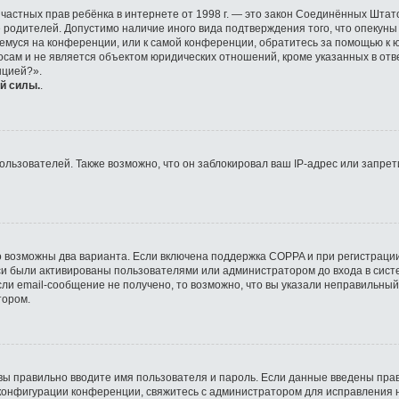
ащите частных прав ребёнка в интернете от 1998 г. — это закон Соединённых Ш
е родителей. Допустимо наличие иного вида подтверждения того, что опек
ющемуся на конференции, или к самой конференции, обратитесь за помощью к 
ам и не является объектом юридических отношений, кроме указанных в отве
нцией?».
й силы.
.
ьзователей. Также возможно, что он заблокировал ваш IP-адрес или запрети
о возможны два варианта. Если включена поддержка COPPA и при регистрации
си были активированы пользователями или администратором до входа в сист
ли email-сообщение не получено, то возможно, что вы указали неправильный
тором.
вы правильно вводите имя пользователя и пароль. Если данные введены прав
 конфигурации конференции, свяжитесь с администратором для исправления 