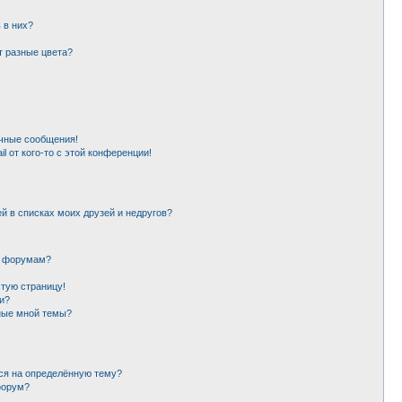
 в них?
т разные цвета?
чные сообщения!
l от кого-то с этой конференции!
й в списках моих друзей и недругов?
и форумам?
стую страницу!
и?
ные мной темы?
ься на определённую тему?
форум?