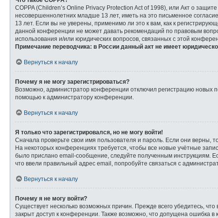
Что такое COPPA?
COPPA (Children’s Online Privacy Protection Act of 1998), или Акт о з
несовершеннолетних младше 13 лет, иметь на это письменное согласи
13 лет. Если вы не уверены, применимо ли это к вам, как к регистриру
данной конференции не может давать рекомендаций по правовым вопрос
использования и/или юридических вопросов, связанных с этой конфере
Примечание переводчика: в России данный акт не имеет юридическо
Вернуться к началу
Почему я не могу зарегистрироваться?
Возможно, администратор конференции отключил регистрацию новых пол
помощью к администратору конференции.
Вернуться к началу
Я только что зарегистрировался, но не могу войти!
Сначала проверьте свои имя пользователя и пароль. Если они верны, т
На некоторых конференциях требуется, чтобы все новые учётные запи
было прислано email-сообщение, следуйте полученным инструкциям. Ес
что ввели правильный адрес email, попробуйте связаться с администра
Вернуться к началу
Почему я не могу войти?
Существует несколько возможных причин. Прежде всего убедитесь, что 
закрыт доступ к конференции. Также возможно, что допущена ошибка в