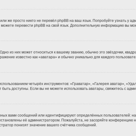
или же просто никто не перевёл phpBB на ваш язык. Попробуйте узнать у а
ами можете перевести phpBB на свой язык. Дополнительную информацию вы мо
дно из них может относиться к вашему званию, обычно это звёздочки, квадра
бражение известно как «аватара» и обычно уникально для каждого пользовате
 использованием четырёх инструментов: «Граватар», «Галерея аватар», «Уд
гут быть доступны. Если вы не можете использовать аватары, свяжитесь с а
нных вами сообщений или идентифицируют определённых пользователей: на
 установлены её администратором. Пожалуйста, не засоряйте конференцию н
тратор понизят значение вашего счётчика сообщений.