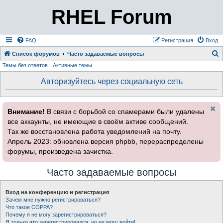
RHEL Forum
FAQ
Регистрация
Вход
Список форумов
Часто задаваемые вопросы
Темы без ответов
Активные темы
о
и
Авторизуйтесь через социальную сеть
с
к
Внимание!
В связи с борьбой со спамерами были удалены
все аккаунты, не имеющие в своём активе сообщений.
Так же восстановлена работа уведомлений на почту.
Апрель 2023: обновлена версия phpbb, перераспределены
форумы, произведена зачистка.
Часто задаваемые вопросы
Вход на конференцию и регистрация
Зачем мне нужно регистрироваться?
Что такое COPPA?
Почему я не могу зарегистрироваться?
Я только что зарегистрировался, но не могу войти!