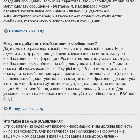
создания сообщений. Только не перестарайтесь, используя их: они легко
могут сделать сообщение нечитаемым, и модератор может
отредактировать ваше сообщение или вообще удалить его.
Администратор конференции также может ограничить количество
смайликов, которое можно использовать в сообщении.
Вернуться к началу
Могу ли я добавлять изображения к сообщениям?
Да, вы можете размещать изображения в ваших сообщениях. Если
администратор разрешил добавлять вложения, вы можете загрузить
изображение на конференцию. Если нет, вы должны указать ссылку на
изображение, сохранённое на общедоступном веб-сервере. Пример
ссылки: http://www.example.com/my-picture.gif. Вы не можете указывать
ссылку ни на изображения, хранящиеся на вашем компьютере (если он
не является общедоступным сервером), ни на изображения, для доступа
к которым необходима аутентификация, как, например, на почтовые
ящики Hotmail или Yahoo, защищённые паролями сайты и т. п. Для
указания ссылок на изображения используйте в сообщениях тег BBCode
[img].
Вернуться к началу
Что такое важные объявления?
Эти объявления содержат важную информацию, и вы должны прочесть
их по возможности. Они появляются вверху каждого из форумов и в
вашем личном разделе. Права на создание важных объявлений