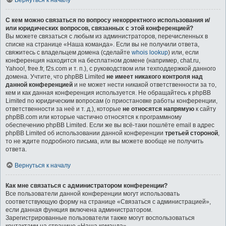
Вернуться к началу
С кем можно связаться по вопросу некорректного использования и/
или юридических вопросов, связанных с этой конференцией?
Вы можете связаться с любым из администраторов, перечисленных в
списке на странице «Наша команда». Если вы не получили ответа,
свяжитесь с владельцем домена (сделайте
whois lookup
) или, если
конференция находится на бесплатном домене (например, chat.ru,
Yahoo!, free.fr, f2s.com и т. п.), с руководством или техподдержкой данного
домена. Учтите, что phpBB Limited
не имеет никакого контроля над
данной конференцией
и не может нести никакой ответственности за то,
кем и как данная конференция используется. Не обращайтесь к phpBB
Limited по юридическим вопросам (о приостановке работы конференции,
ответственности за неё и т. д.), которые
не относятся напрямую
к сайту
phpBB.com или которые частично относятся к программному
обеспечению phpBB Limited. Если же вы всё-таки пошлёте email в адрес
phpBB Limited об использовании данной конференции
третьей стороной
,
то не ждите подробного письма, или вы можете вообще не получить
ответа.
Вернуться к началу
Как мне связаться с администратором конференции?
Все пользователи данной конференции могут использовать
соответствующую форму на странице «Связаться с администрацией»,
если данная функция включена администратором.
Зарегистрированные пользователи также могут воспользоваться