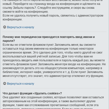
Не паникуйте! Хотя пароль нельзя восстановить, можно легко получить
новый. Перейдите на страницу входа на конференцию и щёлкните на
ссылку
Забыли пароль?
. Следуйте инструкциям, и скоро вы снова
сможете войти на конференцию.
Если не удалось получить новый пароль, свяжитесь с администратором
конференции.
Вернуться к началу
Почему мне периодически приходится повторять ввод имени и
пароля?
Если вы не отметили флажком пункт
Запомнить меня
, вы сможете
оставаться под своим именем на конференции только некоторое
ограниченное время. Это сделано для того, чтобы никто другой не смог
воспользоваться вашей учётной записью. Для того чтобы вам не
приходилось вводить имя пользователя и пароль каждый раз, вы можете
отметить флажком пункт
Запомнить меня
при входе на конференцию. Не
рекомендуется делать это на общедоступном компьютере, например в
библиотеке, интернет-кафе, университете и т. д. Если пункт
Запомнить
меня
отсутствует, это значит, что администратор отключил эту функцию.
Вернуться к началу
Что делает функция «Удалить cookies»?
Она удаляет все созданные cookies, которые позволяют вам оставаться
авторизованным на этой конференции, а также выполняют другие
функции, такие как отслеживание прочитанных сообщений, если эта