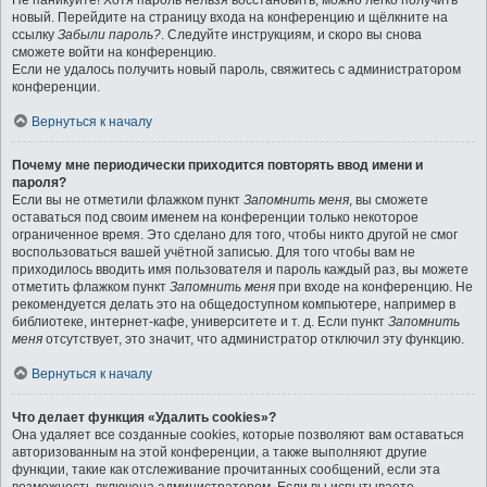
Не паникуйте! Хотя пароль нельзя восстановить, можно легко получить
новый. Перейдите на страницу входа на конференцию и щёлкните на
ссылку
Забыли пароль?
. Следуйте инструкциям, и скоро вы снова
сможете войти на конференцию.
Если не удалось получить новый пароль, свяжитесь с администратором
конференции.
Вернуться к началу
Почему мне периодически приходится повторять ввод имени и
пароля?
Если вы не отметили флажком пункт
Запомнить меня
, вы сможете
оставаться под своим именем на конференции только некоторое
ограниченное время. Это сделано для того, чтобы никто другой не смог
воспользоваться вашей учётной записью. Для того чтобы вам не
приходилось вводить имя пользователя и пароль каждый раз, вы можете
отметить флажком пункт
Запомнить меня
при входе на конференцию. Не
рекомендуется делать это на общедоступном компьютере, например в
библиотеке, интернет-кафе, университете и т. д. Если пункт
Запомнить
меня
отсутствует, это значит, что администратор отключил эту функцию.
Вернуться к началу
Что делает функция «Удалить cookies»?
Она удаляет все созданные cookies, которые позволяют вам оставаться
авторизованным на этой конференции, а также выполняют другие
функции, такие как отслеживание прочитанных сообщений, если эта