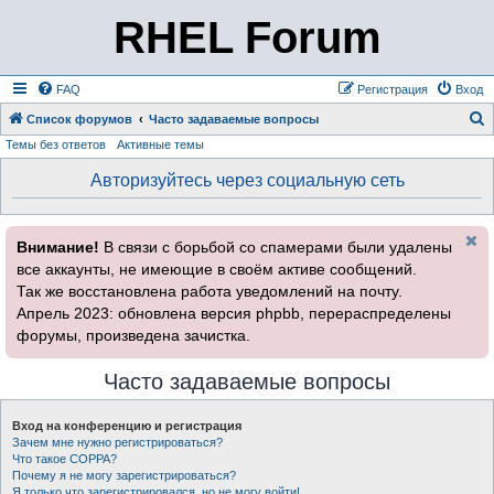
RHEL Forum
FAQ
Регистрация
Вход
Список форумов
Часто задаваемые вопросы
Темы без ответов
Активные темы
о
и
Авторизуйтесь через социальную сеть
с
к
Внимание!
В связи с борьбой со спамерами были удалены
все аккаунты, не имеющие в своём активе сообщений.
Так же восстановлена работа уведомлений на почту.
Апрель 2023: обновлена версия phpbb, перераспределены
форумы, произведена зачистка.
Часто задаваемые вопросы
Вход на конференцию и регистрация
Зачем мне нужно регистрироваться?
Что такое COPPA?
Почему я не могу зарегистрироваться?
Я только что зарегистрировался, но не могу войти!