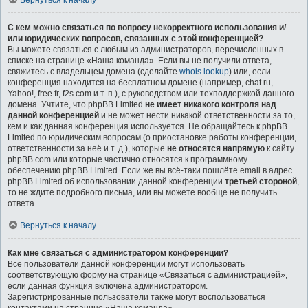
Вернуться к началу
С кем можно связаться по вопросу некорректного использования и/
или юридических вопросов, связанных с этой конференцией?
Вы можете связаться с любым из администраторов, перечисленных в
списке на странице «Наша команда». Если вы не получили ответа,
свяжитесь с владельцем домена (сделайте
whois lookup
) или, если
конференция находится на бесплатном домене (например, chat.ru,
Yahoo!, free.fr, f2s.com и т. п.), с руководством или техподдержкой данного
домена. Учтите, что phpBB Limited
не имеет никакого контроля над
данной конференцией
и не может нести никакой ответственности за то,
кем и как данная конференция используется. Не обращайтесь к phpBB
Limited по юридическим вопросам (о приостановке работы конференции,
ответственности за неё и т. д.), которые
не относятся напрямую
к сайту
phpBB.com или которые частично относятся к программному
обеспечению phpBB Limited. Если же вы всё-таки пошлёте email в адрес
phpBB Limited об использовании данной конференции
третьей стороной
,
то не ждите подробного письма, или вы можете вообще не получить
ответа.
Вернуться к началу
Как мне связаться с администратором конференции?
Все пользователи данной конференции могут использовать
соответствующую форму на странице «Связаться с администрацией»,
если данная функция включена администратором.
Зарегистрированные пользователи также могут воспользоваться