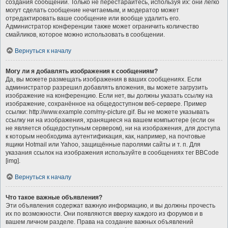
создания сообщений. Только не перестарайтесь, используя их: они легко
могут сделать сообщение нечитаемым, и модератор может
отредактировать ваше сообщение или вообще удалить его.
Администратор конференции также может ограничить количество
смайликов, которое можно использовать в сообщении.
Вернуться к началу
Могу ли я добавлять изображения к сообщениям?
Да, вы можете размещать изображения в ваших сообщениях. Если
администратор разрешил добавлять вложения, вы можете загрузить
изображение на конференцию. Если нет, вы должны указать ссылку на
изображение, сохранённое на общедоступном веб-сервере. Пример
ссылки: http://www.example.com/my-picture.gif. Вы не можете указывать
ссылку ни на изображения, хранящиеся на вашем компьютере (если он
не является общедоступным сервером), ни на изображения, для доступа
к которым необходима аутентификация, как, например, на почтовые
ящики Hotmail или Yahoo, защищённые паролями сайты и т. п. Для
указания ссылок на изображения используйте в сообщениях тег BBCode
[img].
Вернуться к началу
Что такое важные объявления?
Эти объявления содержат важную информацию, и вы должны прочесть
их по возможности. Они появляются вверху каждого из форумов и в
вашем личном разделе. Права на создание важных объявлений