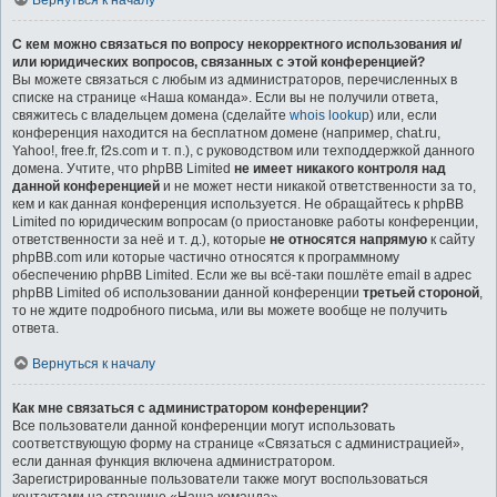
Вернуться к началу
С кем можно связаться по вопросу некорректного использования и/
или юридических вопросов, связанных с этой конференцией?
Вы можете связаться с любым из администраторов, перечисленных в
списке на странице «Наша команда». Если вы не получили ответа,
свяжитесь с владельцем домена (сделайте
whois lookup
) или, если
конференция находится на бесплатном домене (например, chat.ru,
Yahoo!, free.fr, f2s.com и т. п.), с руководством или техподдержкой данного
домена. Учтите, что phpBB Limited
не имеет никакого контроля над
данной конференцией
и не может нести никакой ответственности за то,
кем и как данная конференция используется. Не обращайтесь к phpBB
Limited по юридическим вопросам (о приостановке работы конференции,
ответственности за неё и т. д.), которые
не относятся напрямую
к сайту
phpBB.com или которые частично относятся к программному
обеспечению phpBB Limited. Если же вы всё-таки пошлёте email в адрес
phpBB Limited об использовании данной конференции
третьей стороной
,
то не ждите подробного письма, или вы можете вообще не получить
ответа.
Вернуться к началу
Как мне связаться с администратором конференции?
Все пользователи данной конференции могут использовать
соответствующую форму на странице «Связаться с администрацией»,
если данная функция включена администратором.
Зарегистрированные пользователи также могут воспользоваться