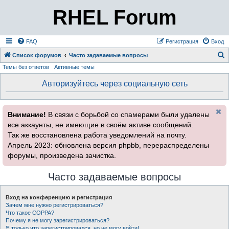
RHEL Forum
FAQ
Регистрация
Вход
Список форумов
Часто задаваемые вопросы
Темы без ответов
Активные темы
о
и
Авторизуйтесь через социальную сеть
с
к
Внимание!
В связи с борьбой со спамерами были удалены
все аккаунты, не имеющие в своём активе сообщений.
Так же восстановлена работа уведомлений на почту.
Апрель 2023: обновлена версия phpbb, перераспределены
форумы, произведена зачистка.
Часто задаваемые вопросы
Вход на конференцию и регистрация
Зачем мне нужно регистрироваться?
Что такое COPPA?
Почему я не могу зарегистрироваться?
Я только что зарегистрировался, но не могу войти!