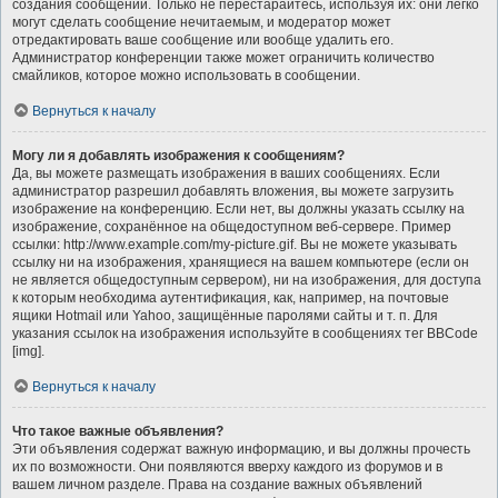
создания сообщений. Только не перестарайтесь, используя их: они легко
могут сделать сообщение нечитаемым, и модератор может
отредактировать ваше сообщение или вообще удалить его.
Администратор конференции также может ограничить количество
смайликов, которое можно использовать в сообщении.
Вернуться к началу
Могу ли я добавлять изображения к сообщениям?
Да, вы можете размещать изображения в ваших сообщениях. Если
администратор разрешил добавлять вложения, вы можете загрузить
изображение на конференцию. Если нет, вы должны указать ссылку на
изображение, сохранённое на общедоступном веб-сервере. Пример
ссылки: http://www.example.com/my-picture.gif. Вы не можете указывать
ссылку ни на изображения, хранящиеся на вашем компьютере (если он
не является общедоступным сервером), ни на изображения, для доступа
к которым необходима аутентификация, как, например, на почтовые
ящики Hotmail или Yahoo, защищённые паролями сайты и т. п. Для
указания ссылок на изображения используйте в сообщениях тег BBCode
[img].
Вернуться к началу
Что такое важные объявления?
Эти объявления содержат важную информацию, и вы должны прочесть
их по возможности. Они появляются вверху каждого из форумов и в
вашем личном разделе. Права на создание важных объявлений