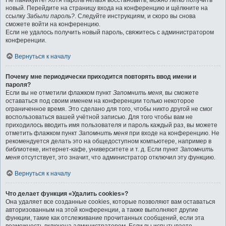
Не паникуйте! Хотя пароль нельзя восстановить, можно легко получить
новый. Перейдите на страницу входа на конференцию и щёлкните на
ссылку
Забыли пароль?
. Следуйте инструкциям, и скоро вы снова
сможете войти на конференцию.
Если не удалось получить новый пароль, свяжитесь с администратором
конференции.
Вернуться к началу
Почему мне периодически приходится повторять ввод имени и
пароля?
Если вы не отметили флажком пункт
Запомнить меня
, вы сможете
оставаться под своим именем на конференции только некоторое
ограниченное время. Это сделано для того, чтобы никто другой не смог
воспользоваться вашей учётной записью. Для того чтобы вам не
приходилось вводить имя пользователя и пароль каждый раз, вы можете
отметить флажком пункт
Запомнить меня
при входе на конференцию. Не
рекомендуется делать это на общедоступном компьютере, например в
библиотеке, интернет-кафе, университете и т. д. Если пункт
Запомнить
меня
отсутствует, это значит, что администратор отключил эту функцию.
Вернуться к началу
Что делает функция «Удалить cookies»?
Она удаляет все созданные cookies, которые позволяют вам оставаться
авторизованным на этой конференции, а также выполняют другие
функции, такие как отслеживание прочитанных сообщений, если эта