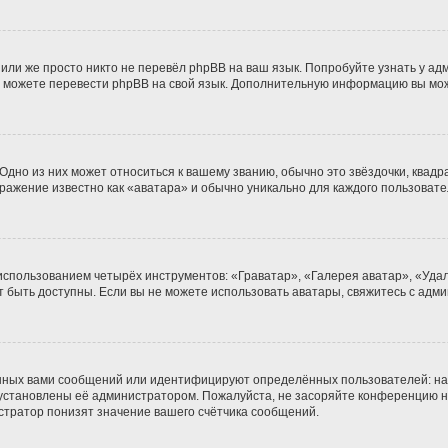
или же просто никто не перевёл phpBB на ваш язык. Попробуйте узнать у а
ами можете перевести phpBB на свой язык. Дополнительную информацию вы мо
дно из них может относиться к вашему званию, обычно это звёздочки, квадра
бражение известно как «аватара» и обычно уникально для каждого пользовате
 использованием четырёх инструментов: «Граватар», «Галерея аватар», «Уд
гут быть доступны. Если вы не можете использовать аватары, свяжитесь с а
нных вами сообщений или идентифицируют определённых пользователей: на
 установлены её администратором. Пожалуйста, не засоряйте конференцию н
тратор понизят значение вашего счётчика сообщений.