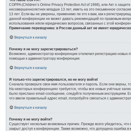
Что такое COPPA?
COPPA (Children’s Online Privacy Protection Act of 1998), или Акт о з
несовершеннолетних младше 13 лет, иметь на это письменное согласи
13 лет. Если вы не уверены, применимо ли это к вам, как к регистриру
данной конференции не может давать рекомендаций по правовым вопрос
использования и/или юридических вопросов, связанных с этой конфере
Примечание переводчика: в России данный акт не имеет юридическо
Вернуться к началу
Почему я не могу зарегистрироваться?
Возможно, администратор конференции отключил регистрацию новых пол
помощью к администратору конференции.
Вернуться к началу
Я только что зарегистрировался, но не могу войти!
Сначала проверьте свои имя пользователя и пароль. Если они верны, т
На некоторых конференциях требуется, чтобы все новые учётные запи
было прислано email-сообщение, следуйте полученным инструкциям. Ес
что ввели правильный адрес email, попробуйте связаться с администра
Вернуться к началу
Почему я не могу войти?
Существует несколько возможных причин. Прежде всего убедитесь, что 
закрыт доступ к конференции. Также возможно, что допущена ошибка в