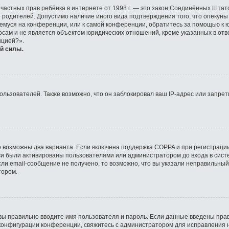
ащите частных прав ребёнка в интернете от 1998 г. — это закон Соединённых Ш
е родителей. Допустимо наличие иного вида подтверждения того, что опек
ющемуся на конференции, или к самой конференции, обратитесь за помощью к 
ам и не является объектом юридических отношений, кроме указанных в отве
нцией?».
й силы.
.
ьзователей. Также возможно, что он заблокировал ваш IP-адрес или запрети
о возможны два варианта. Если включена поддержка COPPA и при регистрации
си были активированы пользователями или администратором до входа в сист
ли email-сообщение не получено, то возможно, что вы указали неправильный
тором.
вы правильно вводите имя пользователя и пароль. Если данные введены прав
 конфигурации конференции, свяжитесь с администратором для исправления 