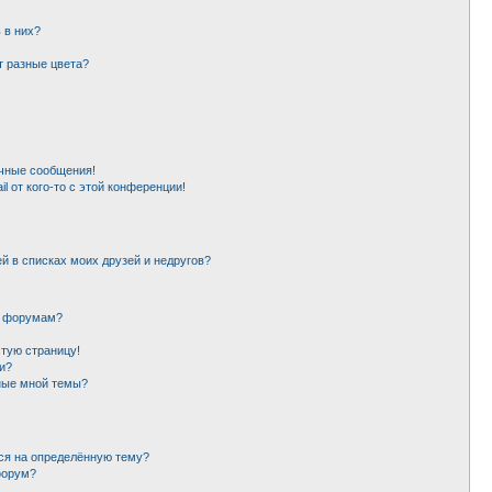
 в них?
т разные цвета?
чные сообщения!
l от кого-то с этой конференции!
й в списках моих друзей и недругов?
и форумам?
стую страницу!
и?
ные мной темы?
ься на определённую тему?
форум?