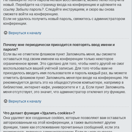
Не паникуйте! Хотя пароль нельзя восстановить, можно легко получить
новый. Перейдите на страницу входа на конференцию и щёлкните на
ссылку
Забыли пароль?
. Следуйте инструкциям, и скоро вы снова
сможете войти на конференцию.
Если не удалось получить новый пароль, свяжитесь с администратором
конференции.
Вернуться к началу
Почему мне периодически приходится повторять ввод имени и
пароля?
Если вы не отметили флажком пункт
Запомнить меня
, вы сможете
оставаться под своим именем на конференции только некоторое
ограниченное время. Это сделано для того, чтобы никто другой не смог
воспользоваться вашей учётной записью. Для того чтобы вам не
приходилось вводить имя пользователя и пароль каждый раз, вы можете
отметить флажком пункт
Запомнить меня
при входе на конференцию. Не
рекомендуется делать это на общедоступном компьютере, например в
библиотеке, интернет-кафе, университете и т. д. Если пункт
Запомнить
меня
отсутствует, это значит, что администратор отключил эту функцию.
Вернуться к началу
Что делает функция «Удалить cookies»?
Она удаляет все созданные cookies, которые позволяют вам оставаться
авторизованным на этой конференции, а также выполняют другие
функции, такие как отслеживание прочитанных сообщений, если эта