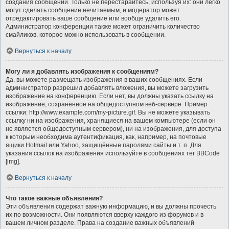
создания сообщений. Только не перестарайтесь, используя их: они легко
могут сделать сообщение нечитаемым, и модератор может
отредактировать ваше сообщение или вообще удалить его.
Администратор конференции также может ограничить количество
смайликов, которое можно использовать в сообщении.
Вернуться к началу
Могу ли я добавлять изображения к сообщениям?
Да, вы можете размещать изображения в ваших сообщениях. Если
администратор разрешил добавлять вложения, вы можете загрузить
изображение на конференцию. Если нет, вы должны указать ссылку на
изображение, сохранённое на общедоступном веб-сервере. Пример
ссылки: http://www.example.com/my-picture.gif. Вы не можете указывать
ссылку ни на изображения, хранящиеся на вашем компьютере (если он
не является общедоступным сервером), ни на изображения, для доступа
к которым необходима аутентификация, как, например, на почтовые
ящики Hotmail или Yahoo, защищённые паролями сайты и т. п. Для
указания ссылок на изображения используйте в сообщениях тег BBCode
[img].
Вернуться к началу
Что такое важные объявления?
Эти объявления содержат важную информацию, и вы должны прочесть
их по возможности. Они появляются вверху каждого из форумов и в
вашем личном разделе. Права на создание важных объявлений