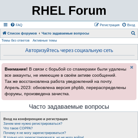
RHEL Forum
FAQ
Регистрация
Вход
Список форумов
Часто задаваемые вопросы
Темы без ответов
Активные темы
о
и
Авторизуйтесь через социальную сеть
с
к
Внимание!
В связи с борьбой со спамерами были удалены
все аккаунты, не имеющие в своём активе сообщений.
Так же восстановлена работа уведомлений на почту.
Апрель 2023: обновлена версия phpbb, перераспределены
форумы, произведена зачистка.
Часто задаваемые вопросы
Вход на конференцию и регистрация
Зачем мне нужно регистрироваться?
Что такое COPPA?
Почему я не могу зарегистрироваться?
Я только что зарегистрировался, но не могу войти!