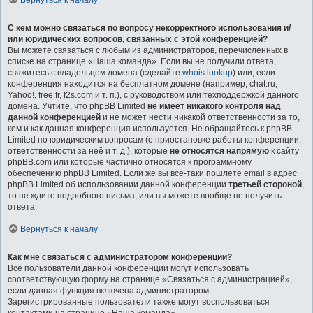
Вернуться к началу
С кем можно связаться по вопросу некорректного использования и/
или юридических вопросов, связанных с этой конференцией?
Вы можете связаться с любым из администраторов, перечисленных в
списке на странице «Наша команда». Если вы не получили ответа,
свяжитесь с владельцем домена (сделайте
whois lookup
) или, если
конференция находится на бесплатном домене (например, chat.ru,
Yahoo!, free.fr, f2s.com и т. п.), с руководством или техподдержкой данного
домена. Учтите, что phpBB Limited
не имеет никакого контроля над
данной конференцией
и не может нести никакой ответственности за то,
кем и как данная конференция используется. Не обращайтесь к phpBB
Limited по юридическим вопросам (о приостановке работы конференции,
ответственности за неё и т. д.), которые
не относятся напрямую
к сайту
phpBB.com или которые частично относятся к программному
обеспечению phpBB Limited. Если же вы всё-таки пошлёте email в адрес
phpBB Limited об использовании данной конференции
третьей стороной
,
то не ждите подробного письма, или вы можете вообще не получить
ответа.
Вернуться к началу
Как мне связаться с администратором конференции?
Все пользователи данной конференции могут использовать
соответствующую форму на странице «Связаться с администрацией»,
если данная функция включена администратором.
Зарегистрированные пользователи также могут воспользоваться