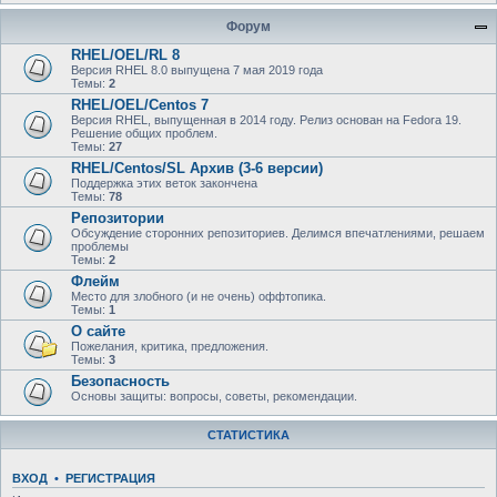
Форум
RHEL/OEL/RL 8
Версия RHEL 8.0 выпущена 7 мая 2019 года
Темы:
2
RHEL/OEL/Centos 7
Версия RHEL, выпущенная в 2014 году. Релиз основан на Fedora 19.
Решение общих проблем.
Темы:
27
RHEL/Centos/SL Архив (3-6 версии)
Поддержка этих веток закончена
Темы:
78
Репозитории
Обсуждение сторонних репозиториев. Делимся впечатлениями, решаем
проблемы
Темы:
2
Флейм
Место для злобного (и не очень) оффтопика.
Темы:
1
О сайте
Пожелания, критика, предложения.
Темы:
3
Безопасность
Основы защиты: вопросы, советы, рекомендации.
СТАТИСТИКА
ВХОД
•
РЕГИСТРАЦИЯ