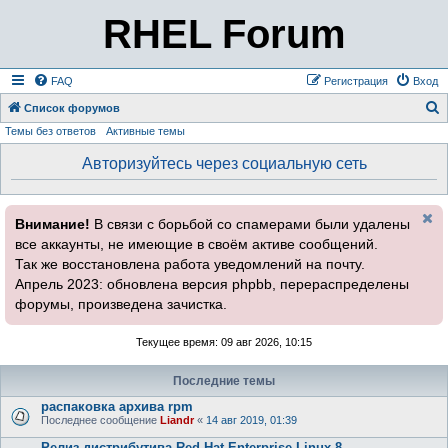
RHEL Forum
FAQ
Регистрация
Вход
Список форумов
Темы без ответов
Активные темы
о
и
Авторизуйтесь через социальную сеть
с
к
Внимание!
В связи с борьбой со спамерами были удалены
все аккаунты, не имеющие в своём активе сообщений.
Так же восстановлена работа уведомлений на почту.
Апрель 2023: обновлена версия phpbb, перераспределены
форумы, произведена зачистка.
Текущее время: 09 авг 2026, 10:15
Последние темы
распаковка архива rpm
Последнее сообщение
Liandr
«
14 авг 2019, 01:39
Релиз дистрибутива Red Hat Enterprise Linux 8