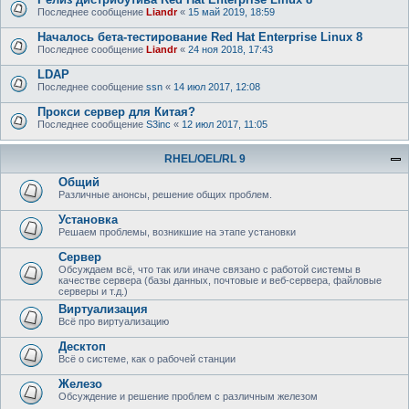
Последнее сообщение
Liandr
«
15 май 2019, 18:59
Началось бета-тестирование Red Hat Enterprise Linux 8
Последнее сообщение
Liandr
«
24 ноя 2018, 17:43
LDAP
Последнее сообщение
ssn
«
14 июл 2017, 12:08
Прокси сервер для Китая?
Последнее сообщение
S3inc
«
12 июл 2017, 11:05
RHEL/OEL/RL 9
Общий
Различные анонсы, решение общих проблем.
Установка
Решаем проблемы, возникшие на этапе установки
Сервер
Обсуждаем всё, что так или иначе связано с работой системы в
качестве сервера (базы данных, почтовые и веб-сервера, файловые
серверы и т.д.)
Виртуализация
Всё про виртуализацию
Десктоп
Всё о системе, как о рабочей станции
Железо
Обсуждение и решение проблем с различным железом