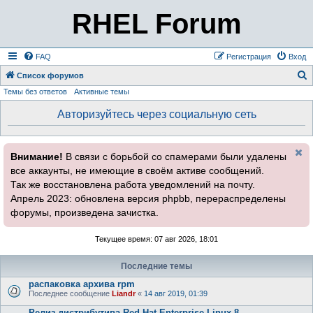
RHEL Forum
FAQ
Регистрация
Вход
Список форумов
Темы без ответов
Активные темы
о
и
Авторизуйтесь через социальную сеть
с
к
Внимание!
В связи с борьбой со спамерами были удалены
все аккаунты, не имеющие в своём активе сообщений.
Так же восстановлена работа уведомлений на почту.
Апрель 2023: обновлена версия phpbb, перераспределены
форумы, произведена зачистка.
Текущее время: 07 авг 2026, 18:01
Последние темы
распаковка архива rpm
Последнее сообщение
Liandr
«
14 авг 2019, 01:39
Релиз дистрибутива Red Hat Enterprise Linux 8