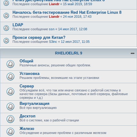
Последнее сообщение
Liandr
«
15 май 2019, 18:59
Началось бета-тестирование Red Hat Enterprise Linux 8
Последнее сообщение
Liandr
«
24 ноя 2018, 17:43
LDAP
Последнее сообщение
ssn
«
14 июл 2017, 12:08
Прокси сервер для Китая?
Последнее сообщение
S3inc
«
12 июл 2017, 11:05
RHEL/OEL/RL 9
Общий
Различные анонсы, решение общих проблем.
Установка
Решаем проблемы, возникшие на этапе установки
Сервер
Обсуждаем всё, что так или иначе связано с работой системы в
качестве сервера (базы данных, почтовые и веб-сервера, файловые
серверы и т.д.)
Виртуализация
Всё про виртуализацию
Десктоп
Всё о системе, как о рабочей станции
Железо
Обсуждение и решение проблем с различным железом