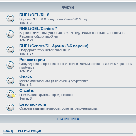
Форум
RHEL/OEL/RL 8
Версия RHEL 8.0 выпущена 7 мая 2019 года
Темы:
2
RHEL/OEL/Centos 7
Версия RHEL, выпущенная в 2014 году. Релиз основан на Fedora 19.
Решение общих проблем.
Темы:
27
RHEL/Centos/SL Архив (3-6 версии)
Поддержка этих веток закончена
Темы:
78
Репозитории
Обсуждение сторонних репозиториев. Делимся впечатлениями, решаем
проблемы
Темы:
2
Флейм
Место для злобного (и не очень) оффтопика.
Темы:
1
О сайте
Пожелания, критика, предложения.
Темы:
3
Безопасность
Основы защиты: вопросы, советы, рекомендации.
СТАТИСТИКА
ВХОД
•
РЕГИСТРАЦИЯ