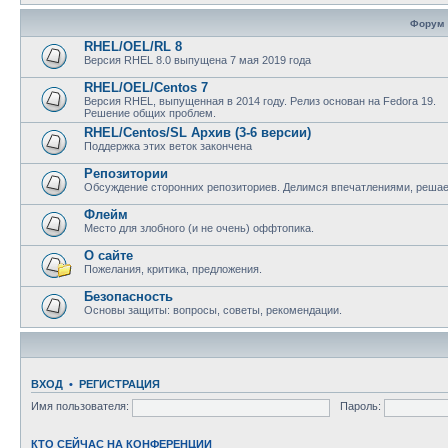
Форум
RHEL/OEL/RL 8
Версия RHEL 8.0 выпущена 7 мая 2019 года
RHEL/OEL/Centos 7
Версия RHEL, выпущенная в 2014 году. Релиз основан на Fedora 19.
Решение общих проблем.
RHEL/Centos/SL Архив (3-6 версии)
Поддержка этих веток закончена
Репозитории
Обсуждение сторонних репозиториев. Делимся впечатлениями, реша
Флейм
Место для злобного (и не очень) оффтопика.
О сайте
Пожелания, критика, предложения.
Безопасность
Основы защиты: вопросы, советы, рекомендации.
ВХОД
•
РЕГИСТРАЦИЯ
Имя пользователя:
Пароль:
КТО СЕЙЧАС НА КОНФЕРЕНЦИИ