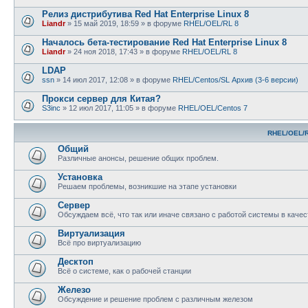
Релиз дистрибутива Red Hat Enterprise Linux 8
Liandr
» 15 май 2019, 18:59 » в форуме
RHEL/OEL/RL 8
Началось бета-тестирование Red Hat Enterprise Linux 8
Liandr
» 24 ноя 2018, 17:43 » в форуме
RHEL/OEL/RL 8
LDAP
ssn
» 14 июл 2017, 12:08 » в форуме
RHEL/Centos/SL Архив (3-6 версии)
Прокси сервер для Китая?
S3inc
» 12 июл 2017, 11:05 » в форуме
RHEL/OEL/Centos 7
RHEL/OEL/R
Общий
Различные анонсы, решение общих проблем.
Установка
Решаем проблемы, возникшие на этапе установки
Сервер
Обсуждаем всё, что так или иначе связано с работой системы в качес
Виртуализация
Всё про виртуализацию
Десктоп
Всё о системе, как о рабочей станции
Железо
Обсуждение и решение проблем с различным железом