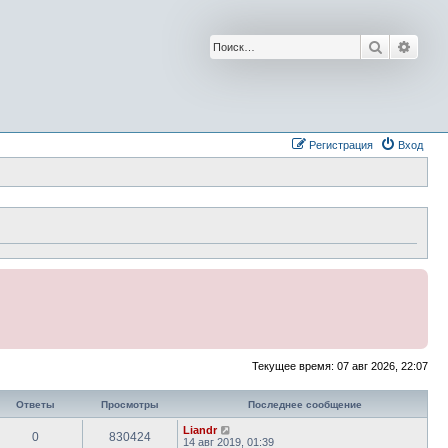
Поиск
Расш
Регистрация
Вход
Текущее время: 07 авг 2026, 22:07
Ответы
Просмотры
Последнее сообщение
Liandr
0
830424
14 авг 2019, 01:39