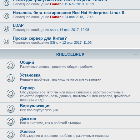
Последнее сообщение
Liandr
«
15 май 2019, 18:59
Началось бета-тестирование Red Hat Enterprise Linux 8
Последнее сообщение
Liandr
«
24 ноя 2018, 17:43
LDAP
Последнее сообщение
ssn
«
14 июл 2017, 12:08
Прокси сервер для Китая?
Последнее сообщение
S3inc
«
12 июл 2017, 11:05
RHEL/OEL/RL 9
Общий
Различные анонсы, решение общих проблем.
Установка
Решаем проблемы, возникшие на этапе установки
Сервер
Обсуждаем всё, что так или иначе связано с работой системы в
качестве сервера (базы данных, почтовые и веб-сервера, файловые
серверы и т.д.)
Виртуализация
Всё про виртуализацию
Десктоп
Всё о системе, как о рабочей станции
Железо
Обсуждение и решение проблем с различным железом