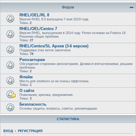
Форум
RHEL/OEL/RL 8
Версия RHEL 8.0 выпущена 7 мая 2019 года
Темы:
2
RHEL/OEL/Centos 7
Версия RHEL, выпущенная в 2014 году. Релиз основан на Fedora 19.
Решение общих проблем.
Темы:
27
RHEL/Centos/SL Архив (3-6 версии)
Поддержка этих веток закончена
Темы:
78
Репозитории
Обсуждение сторонних репозиториев. Делимся впечатлениями, решаем
проблемы
Темы:
2
Флейм
Место для злобного (и не очень) оффтопика.
Темы:
1
О сайте
Пожелания, критика, предложения.
Темы:
3
Безопасность
Основы защиты: вопросы, советы, рекомендации.
СТАТИСТИКА
ВХОД
•
РЕГИСТРАЦИЯ