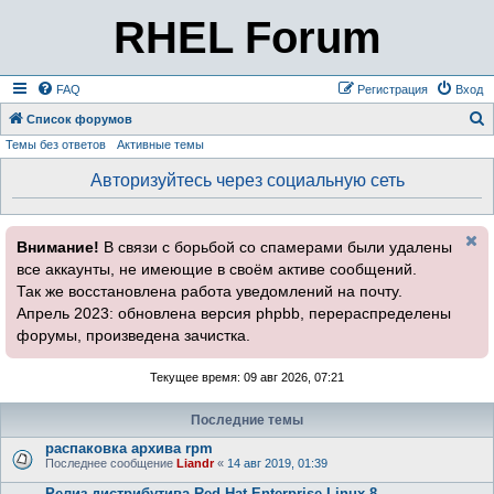
RHEL Forum
FAQ
Регистрация
Вход
Список форумов
Темы без ответов
Активные темы
о
и
Авторизуйтесь через социальную сеть
с
к
Внимание!
В связи с борьбой со спамерами были удалены
все аккаунты, не имеющие в своём активе сообщений.
Так же восстановлена работа уведомлений на почту.
Апрель 2023: обновлена версия phpbb, перераспределены
форумы, произведена зачистка.
Текущее время: 09 авг 2026, 07:21
Последние темы
распаковка архива rpm
Последнее сообщение
Liandr
«
14 авг 2019, 01:39
Релиз дистрибутива Red Hat Enterprise Linux 8