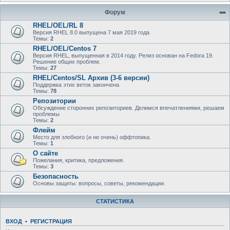
Форум
RHEL/OEL/RL 8
Версия RHEL 8.0 выпущена 7 мая 2019 года
Темы:
2
RHEL/OEL/Centos 7
Версия RHEL, выпущенная в 2014 году. Релиз основан на Fedora 19.
Решение общих проблем.
Темы:
27
RHEL/Centos/SL Архив (3-6 версии)
Поддержка этих веток закончена
Темы:
78
Репозитории
Обсуждение сторонних репозиториев. Делимся впечатлениями, решаем
проблемы
Темы:
2
Флейм
Место для злобного (и не очень) оффтопика.
Темы:
1
О сайте
Пожелания, критика, предложения.
Темы:
3
Безопасность
Основы защиты: вопросы, советы, рекомендации.
СТАТИСТИКА
ВХОД
•
РЕГИСТРАЦИЯ