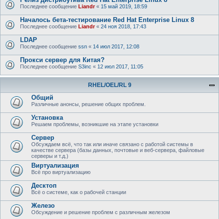
Последнее сообщение
Liandr
«
15 май 2019, 18:59
Началось бета-тестирование Red Hat Enterprise Linux 8
Последнее сообщение
Liandr
«
24 ноя 2018, 17:43
LDAP
Последнее сообщение
ssn
«
14 июл 2017, 12:08
Прокси сервер для Китая?
Последнее сообщение
S3inc
«
12 июл 2017, 11:05
RHEL/OEL/RL 9
Общий
Различные анонсы, решение общих проблем.
Установка
Решаем проблемы, возникшие на этапе установки
Сервер
Обсуждаем всё, что так или иначе связано с работой системы в
качестве сервера (базы данных, почтовые и веб-сервера, файловые
серверы и т.д.)
Виртуализация
Всё про виртуализацию
Десктоп
Всё о системе, как о рабочей станции
Железо
Обсуждение и решение проблем с различным железом