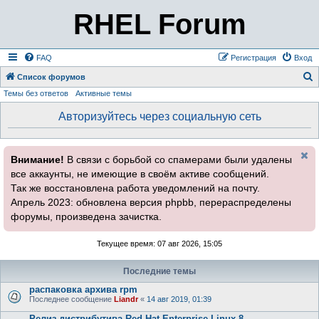
RHEL Forum
FAQ
Регистрация
Вход
Список форумов
Темы без ответов
Активные темы
о
и
Авторизуйтесь через социальную сеть
с
к
Внимание!
В связи с борьбой со спамерами были удалены
все аккаунты, не имеющие в своём активе сообщений.
Так же восстановлена работа уведомлений на почту.
Апрель 2023: обновлена версия phpbb, перераспределены
форумы, произведена зачистка.
Текущее время: 07 авг 2026, 15:05
Последние темы
распаковка архива rpm
Последнее сообщение
Liandr
«
14 авг 2019, 01:39
Релиз дистрибутива Red Hat Enterprise Linux 8