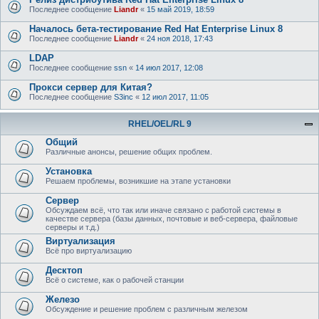
Последнее сообщение
Liandr
«
15 май 2019, 18:59
Началось бета-тестирование Red Hat Enterprise Linux 8
Последнее сообщение
Liandr
«
24 ноя 2018, 17:43
LDAP
Последнее сообщение
ssn
«
14 июл 2017, 12:08
Прокси сервер для Китая?
Последнее сообщение
S3inc
«
12 июл 2017, 11:05
RHEL/OEL/RL 9
Общий
Различные анонсы, решение общих проблем.
Установка
Решаем проблемы, возникшие на этапе установки
Сервер
Обсуждаем всё, что так или иначе связано с работой системы в
качестве сервера (базы данных, почтовые и веб-сервера, файловые
серверы и т.д.)
Виртуализация
Всё про виртуализацию
Десктоп
Всё о системе, как о рабочей станции
Железо
Обсуждение и решение проблем с различным железом