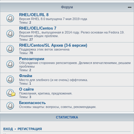
Форум
RHEL/OEL/RL 8
Версия RHEL 8.0 выпущена 7 мая 2019 года
Темы:
2
RHEL/OEL/Centos 7
Версия RHEL, выпущенная в 2014 году. Релиз основан на Fedora 19.
Решение общих проблем.
Темы:
27
RHEL/Centos/SL Архив (3-6 версии)
Поддержка этих веток закончена
Темы:
78
Репозитории
Обсуждение сторонних репозиториев. Делимся впечатлениями, решаем
проблемы
Темы:
2
Флейм
Место для злобного (и не очень) оффтопика.
Темы:
1
О сайте
Пожелания, критика, предложения.
Темы:
3
Безопасность
Основы защиты: вопросы, советы, рекомендации.
СТАТИСТИКА
ВХОД
•
РЕГИСТРАЦИЯ