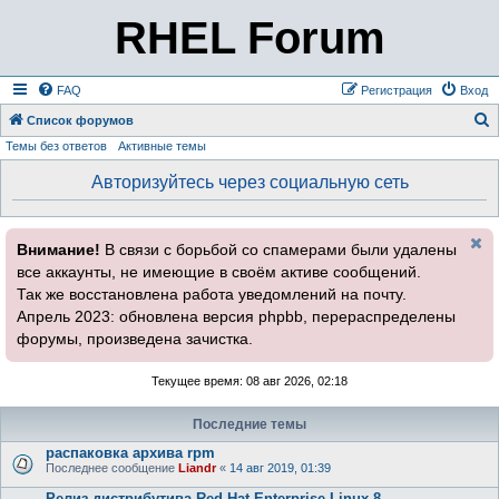
RHEL Forum
FAQ
Регистрация
Вход
Список форумов
Темы без ответов
Активные темы
о
и
Авторизуйтесь через социальную сеть
с
к
Внимание!
В связи с борьбой со спамерами были удалены
все аккаунты, не имеющие в своём активе сообщений.
Так же восстановлена работа уведомлений на почту.
Апрель 2023: обновлена версия phpbb, перераспределены
форумы, произведена зачистка.
Текущее время: 08 авг 2026, 02:18
Последние темы
распаковка архива rpm
Последнее сообщение
Liandr
«
14 авг 2019, 01:39
Релиз дистрибутива Red Hat Enterprise Linux 8