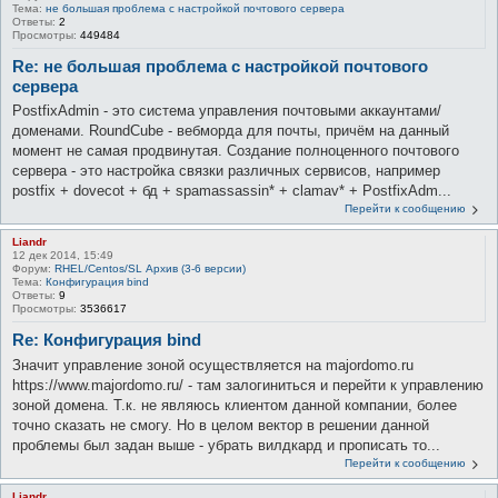
Тема:
не большая проблема с настройкой почтового сервера
Ответы:
2
Просмотры:
449484
Re: не большая проблема с настройкой почтового
сервера
PostfixAdmin - это система управления почтовыми аккаунтами/
доменами. RoundCube - вебморда для почты, причём на данный
момент не самая продвинутая. Создание полноценного почтового
сервера - это настройка связки различных сервисов, например
postfix + dovecot + бд + spamassassin* + clamav* + PostfixAdm...
Перейти к сообщению
Liandr
12 дек 2014, 15:49
Форум:
RHEL/Centos/SL Архив (3-6 версии)
Тема:
Конфигурация bind
Ответы:
9
Просмотры:
3536617
Re: Конфигурация bind
Значит управление зоной осуществляется на majordomo.ru
https://www.majordomo.ru/ - там залогиниться и перейти к управлению
зоной домена. Т.к. не являюсь клиентом данной компании, более
точно сказать не смогу. Но в целом вектор в решении данной
проблемы был задан выше - убрать вилдкард и прописать то...
Перейти к сообщению
Liandr