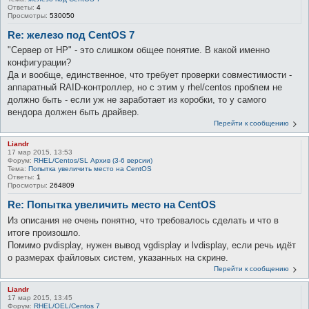
Ответы:
4
Просмотры:
530050
Re: железо под CentOS 7
"Сервер от HP" - это слишком общее понятие. В какой именно
конфигурации?
Да и вообще, единственное, что требует проверки совместимости -
аппаратный RAID-контроллер, но с этим у rhel/centos проблем не
должно быть - если уж не заработает из коробки, то у самого
вендора должен быть драйвер.
Перейти к сообщению
Liandr
17 мар 2015, 13:53
Форум:
RHEL/Centos/SL Архив (3-6 версии)
Тема:
Попытка увеличить место на CentOS
Ответы:
1
Просмотры:
264809
Re: Попытка увеличить место на CentOS
Из описания не очень понятно, что требовалось сделать и что в
итоге произошло.
Помимо pvdisplay, нужен вывод vgdisplay и lvdisplay, если речь идёт
о размерах файловых систем, указанных на скрине.
Перейти к сообщению
Liandr
17 мар 2015, 13:45
Форум:
RHEL/OEL/Centos 7