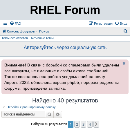
RHEL Forum
FAQ
Регистрация
Вход
Список форумов
Поиск
Темы без ответов
Активные темы
о
и
Авторизуйтесь через социальную сеть
с
к
Внимание!
В связи с борьбой со спамерами были удалены
все аккаунты, не имеющие в своём активе сообщений.
Так же восстановлена работа уведомлений на почту.
Апрель 2023: обновлена версия phpbb, перераспределены
форумы, произведена зачистка.
Найдено 40 результатов
Перейти к расширенному поиску
Поиск
Расширенный поиск
1
2
3
4
След.
Найдено 40 результатов