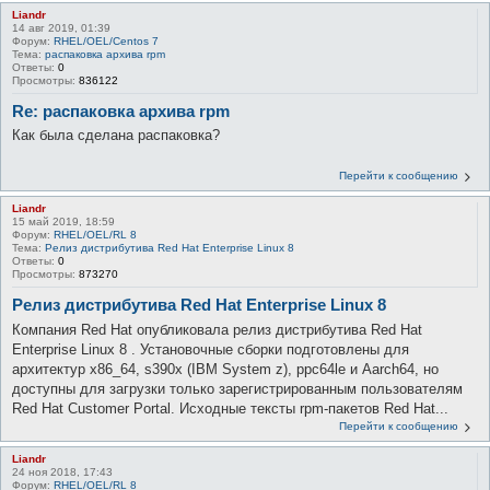
Liandr
14 авг 2019, 01:39
Форум:
RHEL/OEL/Centos 7
Тема:
распаковка архива rpm
Ответы:
0
Просмотры:
836122
Re: распаковка архива rpm
Как была сделана распаковка?
Перейти к сообщению
Liandr
15 май 2019, 18:59
Форум:
RHEL/OEL/RL 8
Тема:
Релиз дистрибутива Red Hat Enterprise Linux 8
Ответы:
0
Просмотры:
873270
Релиз дистрибутива Red Hat Enterprise Linux 8
Компания Red Hat опубликовала релиз дистрибутива Red Hat
Enterprise Linux 8 . Установочные сборки подготовлены для
архитектур x86_64, s390x (IBM System z), ppc64le и Aarch64, но
доступны для загрузки только зарегистрированным пользователям
Red Hat Customer Portal. Исходные тексты rpm-пакетов Red Hat...
Перейти к сообщению
Liandr
24 ноя 2018, 17:43
Форум:
RHEL/OEL/RL 8