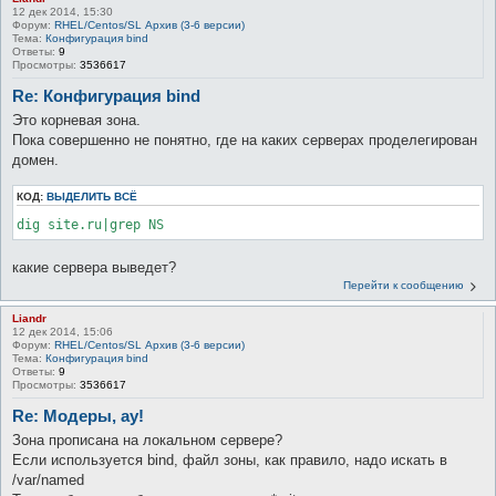
12 дек 2014, 15:30
Форум:
RHEL/Centos/SL Архив (3-6 версии)
Тема:
Конфигурация bind
Ответы:
9
Просмотры:
3536617
Re: Конфигурация bind
Это корневая зона.
Пока совершенно не понятно, где на каких серверах проделегирован
домен.
КОД:
ВЫДЕЛИТЬ ВСЁ
dig site.ru|grep NS
какие сервера выведет?
Перейти к сообщению
Liandr
12 дек 2014, 15:06
Форум:
RHEL/Centos/SL Архив (3-6 версии)
Тема:
Конфигурация bind
Ответы:
9
Просмотры:
3536617
Re: Модеры, ау!
Зона прописана на локальном сервере?
Если используется bind, файл зоны, как правило, надо искать в
/var/named