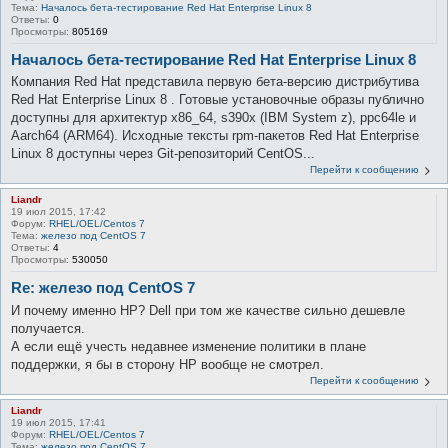
Тема:
Началось бета-тестирование Red Hat Enterprise Linux 8
Ответы:
0
Просмотры:
805169
Началось бета-тестирование Red Hat Enterprise Linux 8
Компания Red Hat представила первую бета-версию дистрибутива
Red Hat Enterprise Linux 8 . Готовые установочные образы публично
доступны для архитектур x86_64, s390x (IBM System z), ppc64le и
Aarch64 (ARM64). Исходные тексты rpm-пакетов Red Hat Enterprise
Linux 8 доступны через Git-репозиторий CentOS...
Перейти к сообщению
Liandr
19 июл 2015, 17:42
Форум:
RHEL/OEL/Centos 7
Тема:
железо под CentOS 7
Ответы:
4
Просмотры:
530050
Re: железо под CentOS 7
И почему именно HP? Dell при том же качестве сильно дешевле
получается.
А если ещё учесть недавнее изменение политики в плане
поддержки, я бы в сторону HP вообще не смотрел.
Перейти к сообщению
Liandr
19 июл 2015, 17:41
Форум:
RHEL/OEL/Centos 7
Тема:
железо под CentOS 7