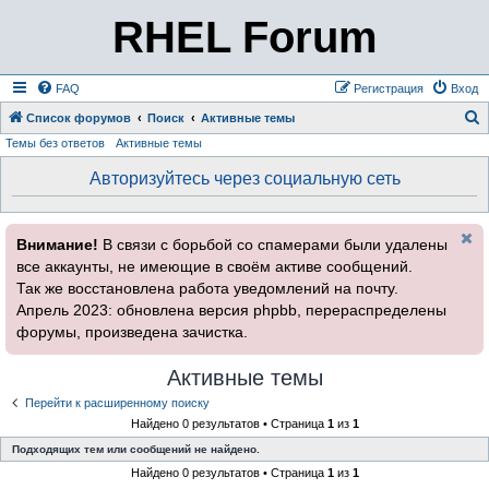
RHEL Forum
FAQ
Регистрация
Вход
Список форумов
Поиск
Активные темы
Темы без ответов
Активные темы
о
и
Авторизуйтесь через социальную сеть
с
к
Внимание!
В связи с борьбой со спамерами были удалены
все аккаунты, не имеющие в своём активе сообщений.
Так же восстановлена работа уведомлений на почту.
Апрель 2023: обновлена версия phpbb, перераспределены
форумы, произведена зачистка.
Активные темы
Перейти к расширенному поиску
Найдено 0 результатов • Страница
1
из
1
Подходящих тем или сообщений не найдено.
Найдено 0 результатов • Страница
1
из
1