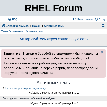
RHEL Forum
FAQ
Регистрация
Вход
Список форумов
Поиск
Активные темы
Темы без ответов
Активные темы
о
и
Авторизуйтесь через социальную сеть
с
к
Внимание!
В связи с борьбой со спамерами были удалены
все аккаунты, не имеющие в своём активе сообщений.
Так же восстановлена работа уведомлений на почту.
Апрель 2023: обновлена версия phpbb, перераспределены
форумы, произведена зачистка.
Активные темы
Перейти к расширенному поиску
Найдено 0 результатов • Страница
1
из
1
Подходящих тем или сообщений не найдено.
Найдено 0 результатов • Страница
1
из
1