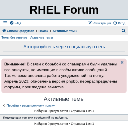
RHEL Forum
FAQ
Регистрация
Вход
Список форумов
Поиск
Активные темы
Темы без ответов
Активные темы
о
и
Авторизуйтесь через социальную сеть
с
к
Внимание!
В связи с борьбой со спамерами были удалены
все аккаунты, не имеющие в своём активе сообщений.
Так же восстановлена работа уведомлений на почту.
Апрель 2023: обновлена версия phpbb, перераспределены
форумы, произведена зачистка.
Активные темы
Перейти к расширенному поиску
Найдено 0 результатов • Страница
1
из
1
Подходящих тем или сообщений не найдено.
Найдено 0 результатов • Страница
1
из
1