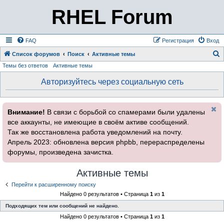
RHEL Forum
FAQ
Регистрация
Вход
Список форумов
Поиск
Активные темы
Темы без ответов
Активные темы
о
и
Авторизуйтесь через социальную сеть
с
к
Внимание!
В связи с борьбой со спамерами были удалены
все аккаунты, не имеющие в своём активе сообщений.
Так же восстановлена работа уведомлений на почту.
Апрель 2023: обновлена версия phpbb, перераспределены
форумы, произведена зачистка.
Активные темы
Перейти к расширенному поиску
Найдено 0 результатов • Страница
1
из
1
Подходящих тем или сообщений не найдено.
Найдено 0 результатов • Страница
1
из
1