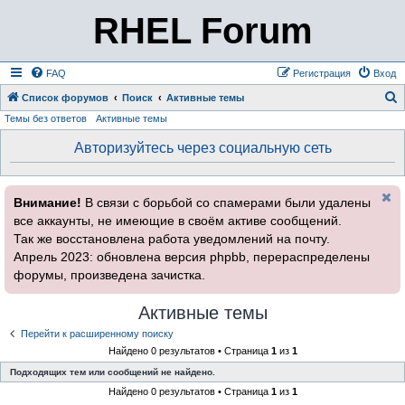
RHEL Forum
FAQ
Регистрация
Вход
Список форумов
Поиск
Активные темы
Темы без ответов
Активные темы
о
и
Авторизуйтесь через социальную сеть
с
к
Внимание!
В связи с борьбой со спамерами были удалены
все аккаунты, не имеющие в своём активе сообщений.
Так же восстановлена работа уведомлений на почту.
Апрель 2023: обновлена версия phpbb, перераспределены
форумы, произведена зачистка.
Активные темы
Перейти к расширенному поиску
Найдено 0 результатов • Страница
1
из
1
Подходящих тем или сообщений не найдено.
Найдено 0 результатов • Страница
1
из
1