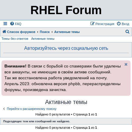
RHEL Forum
FAQ
Регистрация
Вход
Список форумов
Поиск
Активные темы
Темы без ответов
Активные темы
о
и
Авторизуйтесь через социальную сеть
с
к
Внимание!
В связи с борьбой со спамерами были удалены
все аккаунты, не имеющие в своём активе сообщений.
Так же восстановлена работа уведомлений на почту.
Апрель 2023: обновлена версия phpbb, перераспределены
форумы, произведена зачистка.
Активные темы
Перейти к расширенному поиску
Найдено 0 результатов • Страница
1
из
1
Подходящих тем или сообщений не найдено.
Найдено 0 результатов • Страница
1
из
1