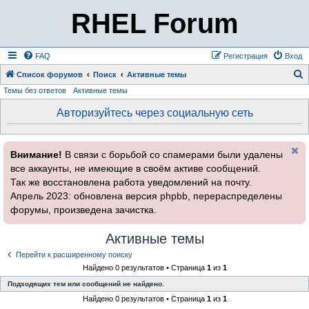
RHEL Forum
FAQ
Регистрация
Вход
Список форумов
Поиск
Активные темы
Темы без ответов
Активные темы
о
и
Авторизуйтесь через социальную сеть
с
к
Внимание!
В связи с борьбой со спамерами были удалены
все аккаунты, не имеющие в своём активе сообщений.
Так же восстановлена работа уведомлений на почту.
Апрель 2023: обновлена версия phpbb, перераспределены
форумы, произведена зачистка.
Активные темы
Перейти к расширенному поиску
Найдено 0 результатов • Страница
1
из
1
Подходящих тем или сообщений не найдено.
Найдено 0 результатов • Страница
1
из
1