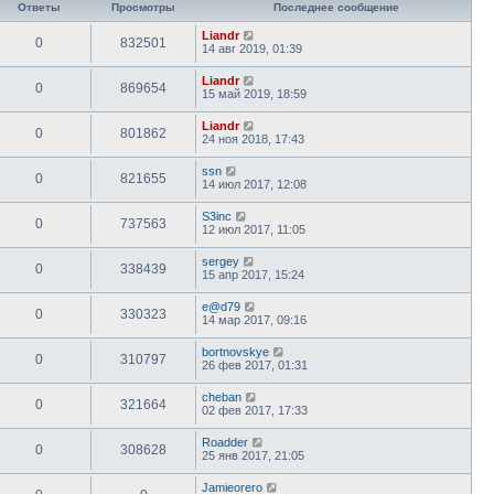
Ответы
Просмотры
Последнее сообщение
Liandr
0
832501
14 авг 2019, 01:39
Liandr
0
869654
15 май 2019, 18:59
Liandr
0
801862
24 ноя 2018, 17:43
ssn
0
821655
14 июл 2017, 12:08
S3inc
0
737563
12 июл 2017, 11:05
sergey
0
338439
15 апр 2017, 15:24
e@d79
0
330323
14 мар 2017, 09:16
bortnovskye
0
310797
26 фев 2017, 01:31
cheban
0
321664
02 фев 2017, 17:33
Roadder
0
308628
25 янв 2017, 21:05
Jamieorero