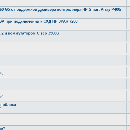
360 G5 с поддержкой драйвера контроллера HP Smart Array P400i
 HBA при подключении к СХД HP 3PAR 7200
.2 и коммутатором Cisco 3560G
ии)
ии)
оноблока
)
me?