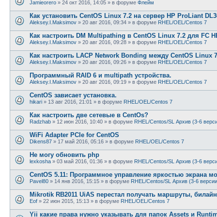
Jamieorero
»
24 окт 2016, 14:05
» в форуме
Флейм
Как установить CentOS Linux 7.2 на сервер HP ProLiant DL
Aleksey.I.Maksimov
»
20 авг 2016, 09:34
» в форуме
RHEL/OEL/Centos 7
Как настроить DM Multipathing в CentOS Linux 7.2 для FC
Aleksey.I.Maksimov
»
20 авг 2016, 09:28
» в форуме
RHEL/OEL/Centos 7
Как настроить LACP Network Bonding между CentOS Linux 7
Aleksey.I.Maksimov
»
20 авг 2016, 09:26
» в форуме
RHEL/OEL/Centos 7
Программный RAID 6 и multipath устройства.
Aleksey.I.Maksimov
»
20 авг 2016, 09:19
» в форуме
RHEL/OEL/Centos 7
CentOS зависает установка.
hikari
»
13 авг 2016, 21:01
» в форуме
RHEL/OEL/Centos 7
Как настроить две сетевые в CentOs?
Radzhab
»
12 июн 2016, 10:40
» в форуме
RHEL/Centos/SL Архив (3-6 верс
WiFi Adapter PCIe for CentOS
Dikens87
»
17 май 2016, 05:16
» в форуме
RHEL/OEL/Centos 7
Не могу обновить php
lexkosha
»
03 май 2016, 01:36
» в форуме
RHEL/Centos/SL Архив (3-6 верс
CentOS 5.11: Программное управление яркостью экрана м
Pavel80
»
14 янв 2016, 15:15
» в форуме
RHEL/Centos/SL Архив (3-6 версии
Mikrotik RB2011 UiAS перестал получать маршруты, билайн
Eof
»
22 июн 2015, 15:13
» в форуме
RHEL/OEL/Centos 7
Yii какие права нужно указывать для папок Assets и Runti