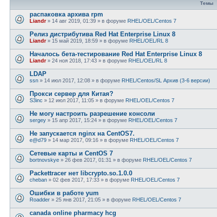
Темы
распаковка архива rpm
Liandr
»
14 авг 2019, 01:39
» в форуме
RHEL/OEL/Centos 7
Релиз дистрибутива Red Hat Enterprise Linux 8
Liandr
»
15 май 2019, 18:59
» в форуме
RHEL/OEL/RL 8
Началось бета-тестирование Red Hat Enterprise Linux 8
Liandr
»
24 ноя 2018, 17:43
» в форуме
RHEL/OEL/RL 8
LDAP
ssn
»
14 июл 2017, 12:08
» в форуме
RHEL/Centos/SL Архив (3-6 версии)
Прокси сервер для Китая?
S3inc
»
12 июл 2017, 11:05
» в форуме
RHEL/OEL/Centos 7
Не могу настроить разрешение консоли
sergey
»
15 апр 2017, 15:24
» в форуме
RHEL/OEL/Centos 7
Не запускается nginx на CentOS7.
e@d79
»
14 мар 2017, 09:16
» в форуме
RHEL/OEL/Centos 7
Сетевые карты и CentOS 7
bortnovskye
»
26 фев 2017, 01:31
» в форуме
RHEL/OEL/Centos 7
Packettracer нет libcrypto.so.1.0.0
cheban
»
02 фев 2017, 17:33
» в форуме
RHEL/OEL/Centos 7
Ошибки в работе yum
Roadder
»
25 янв 2017, 21:05
» в форуме
RHEL/OEL/Centos 7
canada online pharmacy hcg