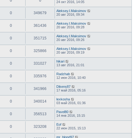
0
0
24 окт 2016, 14:05
Aleksey.I.Maksimov
0
349679
20 авг 2016, 09:34
Aleksey.I.Maksimov
0
361436
20 авг 2016, 09:28
Aleksey.I.Maksimov
0
351715
20 авг 2016, 09:26
Aleksey.I.Maksimov
0
325866
20 авг 2016, 09:19
hikari
0
331027
13 авг 2016, 21:01
Radzhab
0
335976
12 июн 2016, 10:40
Dikens87
0
341966
17 май 2016, 05:16
lexkosha
0
340014
03 май 2016, 01:36
Pavel80
0
356513
14 янв 2016, 15:15
Eof
0
323208
22 июн 2015, 15:13
mr_blond97