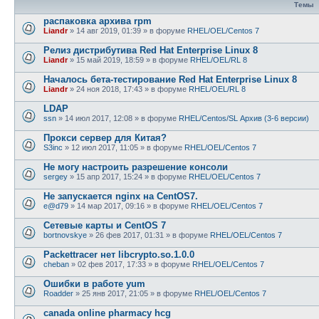
Темы
распаковка архива rpm
Liandr
»
14 авг 2019, 01:39
» в форуме
RHEL/OEL/Centos 7
Релиз дистрибутива Red Hat Enterprise Linux 8
Liandr
»
15 май 2019, 18:59
» в форуме
RHEL/OEL/RL 8
Началось бета-тестирование Red Hat Enterprise Linux 8
Liandr
»
24 ноя 2018, 17:43
» в форуме
RHEL/OEL/RL 8
LDAP
ssn
»
14 июл 2017, 12:08
» в форуме
RHEL/Centos/SL Архив (3-6 версии)
Прокси сервер для Китая?
S3inc
»
12 июл 2017, 11:05
» в форуме
RHEL/OEL/Centos 7
Не могу настроить разрешение консоли
sergey
»
15 апр 2017, 15:24
» в форуме
RHEL/OEL/Centos 7
Не запускается nginx на CentOS7.
e@d79
»
14 мар 2017, 09:16
» в форуме
RHEL/OEL/Centos 7
Сетевые карты и CentOS 7
bortnovskye
»
26 фев 2017, 01:31
» в форуме
RHEL/OEL/Centos 7
Packettracer нет libcrypto.so.1.0.0
cheban
»
02 фев 2017, 17:33
» в форуме
RHEL/OEL/Centos 7
Ошибки в работе yum
Roadder
»
25 янв 2017, 21:05
» в форуме
RHEL/OEL/Centos 7
canada online pharmacy hcg