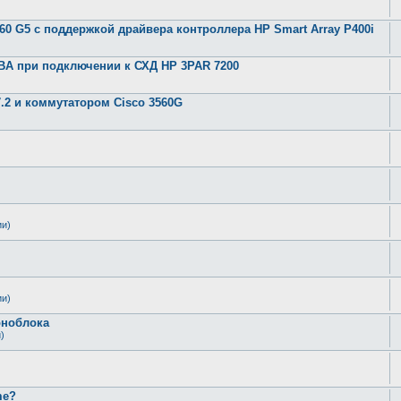
360 G5 с поддержкой драйвера контроллера HP Smart Array P400i
 HBA при подключении к СХД HP 3PAR 7200
.2 и коммутатором Cisco 3560G
ии)
ии)
оноблока
)
me?