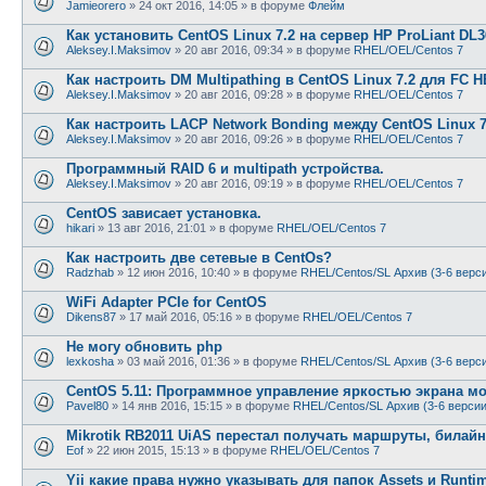
Jamieorero
»
24 окт 2016, 14:05
» в форуме
Флейм
Как установить CentOS Linux 7.2 на сервер HP ProLiant DL
Aleksey.I.Maksimov
»
20 авг 2016, 09:34
» в форуме
RHEL/OEL/Centos 7
Как настроить DM Multipathing в CentOS Linux 7.2 для FC
Aleksey.I.Maksimov
»
20 авг 2016, 09:28
» в форуме
RHEL/OEL/Centos 7
Как настроить LACP Network Bonding между CentOS Linux 7
Aleksey.I.Maksimov
»
20 авг 2016, 09:26
» в форуме
RHEL/OEL/Centos 7
Программный RAID 6 и multipath устройства.
Aleksey.I.Maksimov
»
20 авг 2016, 09:19
» в форуме
RHEL/OEL/Centos 7
CentOS зависает установка.
hikari
»
13 авг 2016, 21:01
» в форуме
RHEL/OEL/Centos 7
Как настроить две сетевые в CentOs?
Radzhab
»
12 июн 2016, 10:40
» в форуме
RHEL/Centos/SL Архив (3-6 верс
WiFi Adapter PCIe for CentOS
Dikens87
»
17 май 2016, 05:16
» в форуме
RHEL/OEL/Centos 7
Не могу обновить php
lexkosha
»
03 май 2016, 01:36
» в форуме
RHEL/Centos/SL Архив (3-6 верс
CentOS 5.11: Программное управление яркостью экрана м
Pavel80
»
14 янв 2016, 15:15
» в форуме
RHEL/Centos/SL Архив (3-6 версии
Mikrotik RB2011 UiAS перестал получать маршруты, билайн
Eof
»
22 июн 2015, 15:13
» в форуме
RHEL/OEL/Centos 7
Yii какие права нужно указывать для папок Assets и Runti