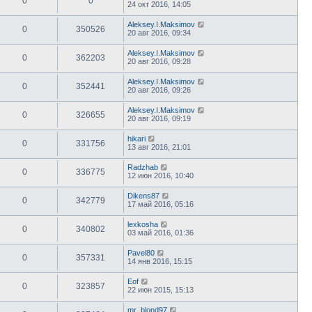
0
0
24 окт 2016, 14:05
Aleksey.I.Maksimov
0
350526
20 авг 2016, 09:34
Aleksey.I.Maksimov
0
362203
20 авг 2016, 09:28
Aleksey.I.Maksimov
0
352441
20 авг 2016, 09:26
Aleksey.I.Maksimov
0
326655
20 авг 2016, 09:19
hikari
0
331756
13 авг 2016, 21:01
Radzhab
0
336775
12 июн 2016, 10:40
Dikens87
0
342779
17 май 2016, 05:16
lexkosha
0
340802
03 май 2016, 01:36
Pavel80
0
357331
14 янв 2016, 15:15
Eof
0
323857
22 июн 2015, 15:13
mr_blond97