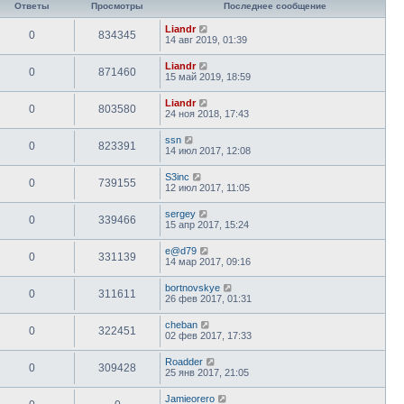
Ответы
Просмотры
Последнее сообщение
Liandr
0
834345
14 авг 2019, 01:39
Liandr
0
871460
15 май 2019, 18:59
Liandr
0
803580
24 ноя 2018, 17:43
ssn
0
823391
14 июл 2017, 12:08
S3inc
0
739155
12 июл 2017, 11:05
sergey
0
339466
15 апр 2017, 15:24
e@d79
0
331139
14 мар 2017, 09:16
bortnovskye
0
311611
26 фев 2017, 01:31
cheban
0
322451
02 фев 2017, 17:33
Roadder
0
309428
25 янв 2017, 21:05
Jamieorero