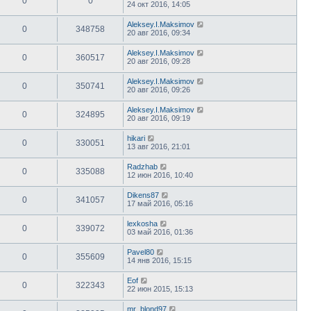
0
0
24 окт 2016, 14:05
Aleksey.I.Maksimov
0
348758
20 авг 2016, 09:34
Aleksey.I.Maksimov
0
360517
20 авг 2016, 09:28
Aleksey.I.Maksimov
0
350741
20 авг 2016, 09:26
Aleksey.I.Maksimov
0
324895
20 авг 2016, 09:19
hikari
0
330051
13 авг 2016, 21:01
Radzhab
0
335088
12 июн 2016, 10:40
Dikens87
0
341057
17 май 2016, 05:16
lexkosha
0
339072
03 май 2016, 01:36
Pavel80
0
355609
14 янв 2016, 15:15
Eof
0
322343
22 июн 2015, 15:13
mr_blond97