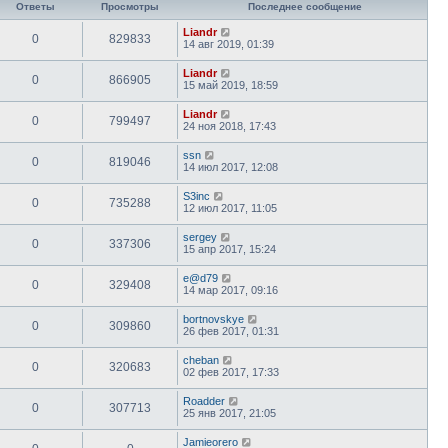
Ответы
Просмотры
Последнее сообщение
Liandr
0
829833
14 авг 2019, 01:39
Liandr
0
866905
15 май 2019, 18:59
Liandr
0
799497
24 ноя 2018, 17:43
ssn
0
819046
14 июл 2017, 12:08
S3inc
0
735288
12 июл 2017, 11:05
sergey
0
337306
15 апр 2017, 15:24
e@d79
0
329408
14 мар 2017, 09:16
bortnovskye
0
309860
26 фев 2017, 01:31
cheban
0
320683
02 фев 2017, 17:33
Roadder
0
307713
25 янв 2017, 21:05
Jamieorero