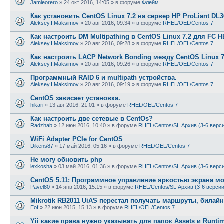
Jamieorero
»
24 окт 2016, 14:05
» в форуме
Флейм
Как установить CentOS Linux 7.2 на сервер HP ProLiant DL
Aleksey.I.Maksimov
»
20 авг 2016, 09:34
» в форуме
RHEL/OEL/Centos 7
Как настроить DM Multipathing в CentOS Linux 7.2 для FC
Aleksey.I.Maksimov
»
20 авг 2016, 09:28
» в форуме
RHEL/OEL/Centos 7
Как настроить LACP Network Bonding между CentOS Linux 7
Aleksey.I.Maksimov
»
20 авг 2016, 09:26
» в форуме
RHEL/OEL/Centos 7
Программный RAID 6 и multipath устройства.
Aleksey.I.Maksimov
»
20 авг 2016, 09:19
» в форуме
RHEL/OEL/Centos 7
CentOS зависает установка.
hikari
»
13 авг 2016, 21:01
» в форуме
RHEL/OEL/Centos 7
Как настроить две сетевые в CentOs?
Radzhab
»
12 июн 2016, 10:40
» в форуме
RHEL/Centos/SL Архив (3-6 верс
WiFi Adapter PCIe for CentOS
Dikens87
»
17 май 2016, 05:16
» в форуме
RHEL/OEL/Centos 7
Не могу обновить php
lexkosha
»
03 май 2016, 01:36
» в форуме
RHEL/Centos/SL Архив (3-6 верс
CentOS 5.11: Программное управление яркостью экрана м
Pavel80
»
14 янв 2016, 15:15
» в форуме
RHEL/Centos/SL Архив (3-6 версии
Mikrotik RB2011 UiAS перестал получать маршруты, билайн
Eof
»
22 июн 2015, 15:13
» в форуме
RHEL/OEL/Centos 7
Yii какие права нужно указывать для папок Assets и Runti