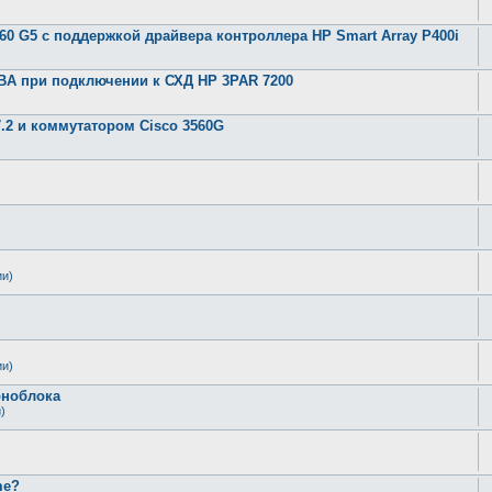
360 G5 с поддержкой драйвера контроллера HP Smart Array P400i
 HBA при подключении к СХД HP 3PAR 7200
.2 и коммутатором Cisco 3560G
ии)
ии)
оноблока
)
me?