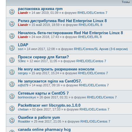
Темы
распаковка архива rpm
Liandr
»
14 авг 2019, 01:39
» в форуме
RHEL/OEL/Centos 7
Релиз дистрибутива Red Hat Enterprise Linux 8
Liandr
»
15 май 2019, 18:59
» в форуме
RHEL/OEL/RL 8
Началось бета-тестирование Red Hat Enterprise Linux 8
Liandr
»
24 ноя 2018, 17:43
» в форуме
RHEL/OEL/RL 8
LDAP
ssn
»
14 июл 2017, 12:08
» в форуме
RHEL/Centos/SL Архив (3-6 версии)
Прокси сервер для Китая?
S3inc
»
12 июл 2017, 11:05
» в форуме
RHEL/OEL/Centos 7
Не могу настроить разрешение консоли
sergey
»
15 апр 2017, 15:24
» в форуме
RHEL/OEL/Centos 7
Не запускается nginx на CentOS7.
e@d79
»
14 мар 2017, 09:16
» в форуме
RHEL/OEL/Centos 7
Сетевые карты и CentOS 7
bortnovskye
»
26 фев 2017, 01:31
» в форуме
RHEL/OEL/Centos 7
Packettracer нет libcrypto.so.1.0.0
cheban
»
02 фев 2017, 17:33
» в форуме
RHEL/OEL/Centos 7
Ошибки в работе yum
Roadder
»
25 янв 2017, 21:05
» в форуме
RHEL/OEL/Centos 7
canada online pharmacy hcg