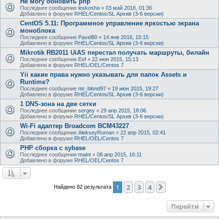
Не могу обновить php
Последнее сообщение
lexkosha
«
03 май 2016, 01:36
Добавлено в форуме
RHEL/Centos/SL Архив (3-6 версии)
CentOS 5.11: Программное управление яркостью экрана
моноблока
Последнее сообщение
Pavel80
«
14 янв 2016, 15:15
Добавлено в форуме
RHEL/Centos/SL Архив (3-6 версии)
Mikrotik RB2011 UiAS перестал получать маршруты, билайн
Последнее сообщение
Eof
«
22 июн 2015, 15:13
Добавлено в форуме
RHEL/OEL/Centos 7
Yii какие права нужно указывать для папок Assets и
Runtime?
Последнее сообщение
mr_blond97
«
19 июн 2015, 19:27
Добавлено в форуме
RHEL/Centos/SL Архив (3-6 версии)
1 DNS-зона на две сетки
Последнее сообщение
sergey
«
29 апр 2015, 18:06
Добавлено в форуме
RHEL/Centos/SL Архив (3-6 версии)
Wi-Fi адаптер Broadcom BCM43227
Последнее сообщение
AlekseyRuman
«
22 апр 2015, 02:41
Добавлено в форуме
RHEL/OEL/Centos 7
PHP сборка с sybase
Последнее сообщение
maint
«
08 апр 2015, 16:11
Добавлено в форуме
RHEL/OEL/Centos 7
1
2
3
4
След.
Найдено 82 результата
Перейти