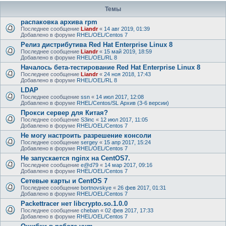
Темы
распаковка архива rpm
Последнее сообщение
Liandr
«
14 авг 2019, 01:39
Добавлено в форуме
RHEL/OEL/Centos 7
Релиз дистрибутива Red Hat Enterprise Linux 8
Последнее сообщение
Liandr
«
15 май 2019, 18:59
Добавлено в форуме
RHEL/OEL/RL 8
Началось бета-тестирование Red Hat Enterprise Linux 8
Последнее сообщение
Liandr
«
24 ноя 2018, 17:43
Добавлено в форуме
RHEL/OEL/RL 8
LDAP
Последнее сообщение
ssn
«
14 июл 2017, 12:08
Добавлено в форуме
RHEL/Centos/SL Архив (3-6 версии)
Прокси сервер для Китая?
Последнее сообщение
S3inc
«
12 июл 2017, 11:05
Добавлено в форуме
RHEL/OEL/Centos 7
Не могу настроить разрешение консоли
Последнее сообщение
sergey
«
15 апр 2017, 15:24
Добавлено в форуме
RHEL/OEL/Centos 7
Не запускается nginx на CentOS7.
Последнее сообщение
e@d79
«
14 мар 2017, 09:16
Добавлено в форуме
RHEL/OEL/Centos 7
Сетевые карты и CentOS 7
Последнее сообщение
bortnovskye
«
26 фев 2017, 01:31
Добавлено в форуме
RHEL/OEL/Centos 7
Packettracer нет libcrypto.so.1.0.0
Последнее сообщение
cheban
«
02 фев 2017, 17:33
Добавлено в форуме
RHEL/OEL/Centos 7