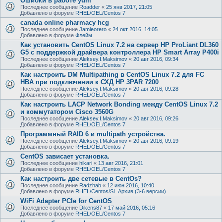
Ошибки в работе yum
Последнее сообщение
Roadder
«
25 янв 2017, 21:05
Добавлено в форуме
RHEL/OEL/Centos 7
canada online pharmacy hcg
Последнее сообщение
Jamieorero
«
24 окт 2016, 14:05
Добавлено в форуме
Флейм
Как установить CentOS Linux 7.2 на сервер HP ProLiant DL360
G5 с поддержкой драйвера контроллера HP Smart Array P400i
Последнее сообщение
Aleksey.I.Maksimov
«
20 авг 2016, 09:34
Добавлено в форуме
RHEL/OEL/Centos 7
Как настроить DM Multipathing в CentOS Linux 7.2 для FC
HBA при подключении к СХД HP 3PAR 7200
Последнее сообщение
Aleksey.I.Maksimov
«
20 авг 2016, 09:28
Добавлено в форуме
RHEL/OEL/Centos 7
Как настроить LACP Network Bonding между CentOS Linux 7.2
и коммутатором Cisco 3560G
Последнее сообщение
Aleksey.I.Maksimov
«
20 авг 2016, 09:26
Добавлено в форуме
RHEL/OEL/Centos 7
Программный RAID 6 и multipath устройства.
Последнее сообщение
Aleksey.I.Maksimov
«
20 авг 2016, 09:19
Добавлено в форуме
RHEL/OEL/Centos 7
CentOS зависает установка.
Последнее сообщение
hikari
«
13 авг 2016, 21:01
Добавлено в форуме
RHEL/OEL/Centos 7
Как настроить две сетевые в CentOs?
Последнее сообщение
Radzhab
«
12 июн 2016, 10:40
Добавлено в форуме
RHEL/Centos/SL Архив (3-6 версии)
WiFi Adapter PCIe for CentOS
Последнее сообщение
Dikens87
«
17 май 2016, 05:16
Добавлено в форуме
RHEL/OEL/Centos 7