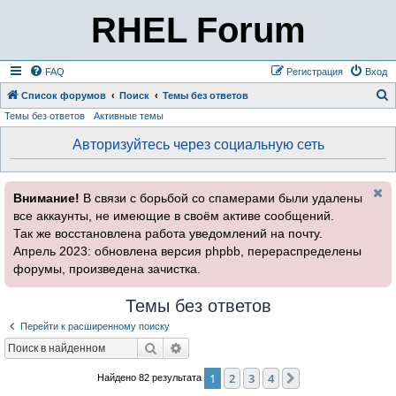
RHEL Forum
FAQ
Регистрация
Вход
Список форумов
Поиск
Темы без ответов
Темы без ответов
Активные темы
о
и
Авторизуйтесь через социальную сеть
с
к
Внимание!
В связи с борьбой со спамерами были удалены
все аккаунты, не имеющие в своём активе сообщений.
Так же восстановлена работа уведомлений на почту.
Апрель 2023: обновлена версия phpbb, перераспределены
форумы, произведена зачистка.
Темы без ответов
Перейти к расширенному поиску
Поиск
Расширенный поиск
1
2
3
4
След.
Найдено 82 результата