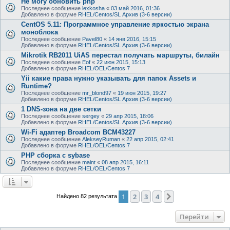
Не могу обновить php
Последнее сообщение
lexkosha
«
03 май 2016, 01:36
Добавлено в форуме
RHEL/Centos/SL Архив (3-6 версии)
CentOS 5.11: Программное управление яркостью экрана
моноблока
Последнее сообщение
Pavel80
«
14 янв 2016, 15:15
Добавлено в форуме
RHEL/Centos/SL Архив (3-6 версии)
Mikrotik RB2011 UiAS перестал получать маршруты, билайн
Последнее сообщение
Eof
«
22 июн 2015, 15:13
Добавлено в форуме
RHEL/OEL/Centos 7
Yii какие права нужно указывать для папок Assets и
Runtime?
Последнее сообщение
mr_blond97
«
19 июн 2015, 19:27
Добавлено в форуме
RHEL/Centos/SL Архив (3-6 версии)
1 DNS-зона на две сетки
Последнее сообщение
sergey
«
29 апр 2015, 18:06
Добавлено в форуме
RHEL/Centos/SL Архив (3-6 версии)
Wi-Fi адаптер Broadcom BCM43227
Последнее сообщение
AlekseyRuman
«
22 апр 2015, 02:41
Добавлено в форуме
RHEL/OEL/Centos 7
PHP сборка с sybase
Последнее сообщение
maint
«
08 апр 2015, 16:11
Добавлено в форуме
RHEL/OEL/Centos 7
1
2
3
4
След.
Найдено 82 результата
Перейти