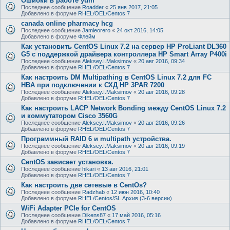
Ошибки в работе yum
Последнее сообщение
Roadder
«
25 янв 2017, 21:05
Добавлено в форуме
RHEL/OEL/Centos 7
canada online pharmacy hcg
Последнее сообщение
Jamieorero
«
24 окт 2016, 14:05
Добавлено в форуме
Флейм
Как установить CentOS Linux 7.2 на сервер HP ProLiant DL360
G5 с поддержкой драйвера контроллера HP Smart Array P400i
Последнее сообщение
Aleksey.I.Maksimov
«
20 авг 2016, 09:34
Добавлено в форуме
RHEL/OEL/Centos 7
Как настроить DM Multipathing в CentOS Linux 7.2 для FC
HBA при подключении к СХД HP 3PAR 7200
Последнее сообщение
Aleksey.I.Maksimov
«
20 авг 2016, 09:28
Добавлено в форуме
RHEL/OEL/Centos 7
Как настроить LACP Network Bonding между CentOS Linux 7.2
и коммутатором Cisco 3560G
Последнее сообщение
Aleksey.I.Maksimov
«
20 авг 2016, 09:26
Добавлено в форуме
RHEL/OEL/Centos 7
Программный RAID 6 и multipath устройства.
Последнее сообщение
Aleksey.I.Maksimov
«
20 авг 2016, 09:19
Добавлено в форуме
RHEL/OEL/Centos 7
CentOS зависает установка.
Последнее сообщение
hikari
«
13 авг 2016, 21:01
Добавлено в форуме
RHEL/OEL/Centos 7
Как настроить две сетевые в CentOs?
Последнее сообщение
Radzhab
«
12 июн 2016, 10:40
Добавлено в форуме
RHEL/Centos/SL Архив (3-6 версии)
WiFi Adapter PCIe for CentOS
Последнее сообщение
Dikens87
«
17 май 2016, 05:16
Добавлено в форуме
RHEL/OEL/Centos 7