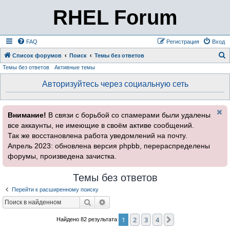
RHEL Forum
FAQ
Регистрация
Вход
Список форумов
Поиск
Темы без ответов
Темы без ответов
Активные темы
о
и
Авторизуйтесь через социальную сеть
с
к
Внимание!
В связи с борьбой со спамерами были удалены
все аккаунты, не имеющие в своём активе сообщений.
Так же восстановлена работа уведомлений на почту.
Апрель 2023: обновлена версия phpbb, перераспределены
форумы, произведена зачистка.
Темы без ответов
Перейти к расширенному поиску
Поиск
Расширенный поиск
1
2
3
4
След.
Найдено 82 результата