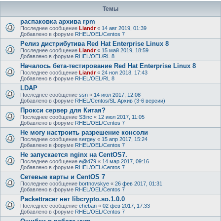
Темы
распаковка архива rpm
Последнее сообщение
Liandr
«
14 авг 2019, 01:39
Добавлено в форуме
RHEL/OEL/Centos 7
Релиз дистрибутива Red Hat Enterprise Linux 8
Последнее сообщение
Liandr
«
15 май 2019, 18:59
Добавлено в форуме
RHEL/OEL/RL 8
Началось бета-тестирование Red Hat Enterprise Linux 8
Последнее сообщение
Liandr
«
24 ноя 2018, 17:43
Добавлено в форуме
RHEL/OEL/RL 8
LDAP
Последнее сообщение
ssn
«
14 июл 2017, 12:08
Добавлено в форуме
RHEL/Centos/SL Архив (3-6 версии)
Прокси сервер для Китая?
Последнее сообщение
S3inc
«
12 июл 2017, 11:05
Добавлено в форуме
RHEL/OEL/Centos 7
Не могу настроить разрешение консоли
Последнее сообщение
sergey
«
15 апр 2017, 15:24
Добавлено в форуме
RHEL/OEL/Centos 7
Не запускается nginx на CentOS7.
Последнее сообщение
e@d79
«
14 мар 2017, 09:16
Добавлено в форуме
RHEL/OEL/Centos 7
Сетевые карты и CentOS 7
Последнее сообщение
bortnovskye
«
26 фев 2017, 01:31
Добавлено в форуме
RHEL/OEL/Centos 7
Packettracer нет libcrypto.so.1.0.0
Последнее сообщение
cheban
«
02 фев 2017, 17:33
Добавлено в форуме
RHEL/OEL/Centos 7