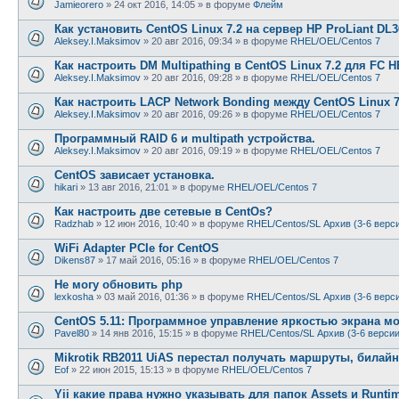
Jamieorero
»
24 окт 2016, 14:05
» в форуме
Флейм
Как установить CentOS Linux 7.2 на сервер HP ProLiant DL
Aleksey.I.Maksimov
»
20 авг 2016, 09:34
» в форуме
RHEL/OEL/Centos 7
Как настроить DM Multipathing в CentOS Linux 7.2 для FC
Aleksey.I.Maksimov
»
20 авг 2016, 09:28
» в форуме
RHEL/OEL/Centos 7
Как настроить LACP Network Bonding между CentOS Linux 7
Aleksey.I.Maksimov
»
20 авг 2016, 09:26
» в форуме
RHEL/OEL/Centos 7
Программный RAID 6 и multipath устройства.
Aleksey.I.Maksimov
»
20 авг 2016, 09:19
» в форуме
RHEL/OEL/Centos 7
CentOS зависает установка.
hikari
»
13 авг 2016, 21:01
» в форуме
RHEL/OEL/Centos 7
Как настроить две сетевые в CentOs?
Radzhab
»
12 июн 2016, 10:40
» в форуме
RHEL/Centos/SL Архив (3-6 верс
WiFi Adapter PCIe for CentOS
Dikens87
»
17 май 2016, 05:16
» в форуме
RHEL/OEL/Centos 7
Не могу обновить php
lexkosha
»
03 май 2016, 01:36
» в форуме
RHEL/Centos/SL Архив (3-6 верс
CentOS 5.11: Программное управление яркостью экрана м
Pavel80
»
14 янв 2016, 15:15
» в форуме
RHEL/Centos/SL Архив (3-6 версии
Mikrotik RB2011 UiAS перестал получать маршруты, билайн
Eof
»
22 июн 2015, 15:13
» в форуме
RHEL/OEL/Centos 7
Yii какие права нужно указывать для папок Assets и Runti