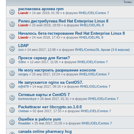
Темы
распаковка архива rpm
Liandr
»
14 авг 2019, 01:39
» в форуме
RHEL/OEL/Centos 7
Релиз дистрибутива Red Hat Enterprise Linux 8
Liandr
»
15 май 2019, 18:59
» в форуме
RHEL/OEL/RL 8
Началось бета-тестирование Red Hat Enterprise Linux 8
Liandr
»
24 ноя 2018, 17:43
» в форуме
RHEL/OEL/RL 8
LDAP
ssn
»
14 июл 2017, 12:08
» в форуме
RHEL/Centos/SL Архив (3-6 версии)
Прокси сервер для Китая?
S3inc
»
12 июл 2017, 11:05
» в форуме
RHEL/OEL/Centos 7
Не могу настроить разрешение консоли
sergey
»
15 апр 2017, 15:24
» в форуме
RHEL/OEL/Centos 7
Не запускается nginx на CentOS7.
e@d79
»
14 мар 2017, 09:16
» в форуме
RHEL/OEL/Centos 7
Сетевые карты и CentOS 7
bortnovskye
»
26 фев 2017, 01:31
» в форуме
RHEL/OEL/Centos 7
Packettracer нет libcrypto.so.1.0.0
cheban
»
02 фев 2017, 17:33
» в форуме
RHEL/OEL/Centos 7
Ошибки в работе yum
Roadder
»
25 янв 2017, 21:05
» в форуме
RHEL/OEL/Centos 7
canada online pharmacy hcg