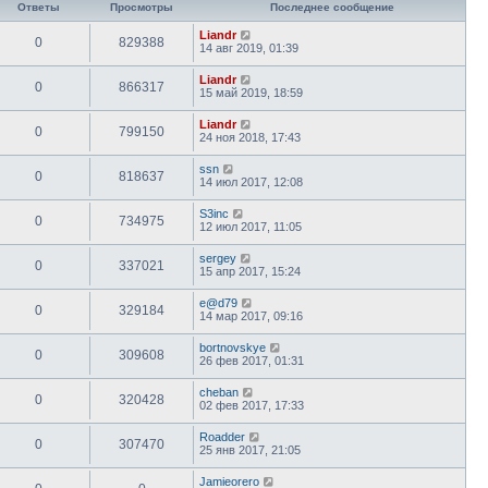
Ответы
Просмотры
Последнее сообщение
Liandr
0
829388
14 авг 2019, 01:39
Liandr
0
866317
15 май 2019, 18:59
Liandr
0
799150
24 ноя 2018, 17:43
ssn
0
818637
14 июл 2017, 12:08
S3inc
0
734975
12 июл 2017, 11:05
sergey
0
337021
15 апр 2017, 15:24
e@d79
0
329184
14 мар 2017, 09:16
bortnovskye
0
309608
26 фев 2017, 01:31
cheban
0
320428
02 фев 2017, 17:33
Roadder
0
307470
25 янв 2017, 21:05
Jamieorero