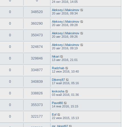
0
0
24 окт 2016, 14:05
Aleksey.I.Maksimov
0
348520
20 авг 2016, 09:34
Aleksey.I.Maksimov
0
360290
20 авг 2016, 09:28
Aleksey.I.Maksimov
0
350473
20 авг 2016, 09:26
Aleksey.I.Maksimov
0
324674
20 авг 2016, 09:19
hikari
0
329846
13 авг 2016, 21:01
Radzhab
0
334877
12 июн 2016, 10:40
Dikens87
0
340839
17 май 2016, 05:16
lexkosha
0
338826
03 май 2016, 01:36
Pavel80
0
355373
14 янв 2016, 15:15
Eof
0
322177
22 июн 2015, 15:13
mr_blond97