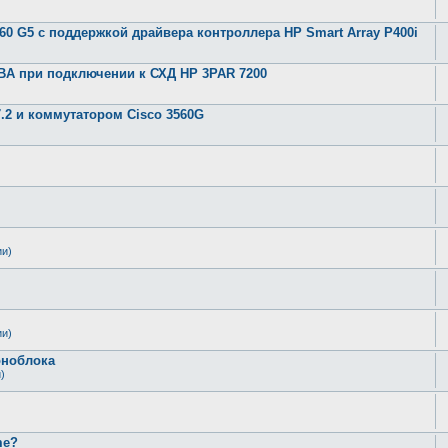
360 G5 с поддержкой драйвера контроллера HP Smart Array P400i
 HBA при подключении к СХД HP 3PAR 7200
.2 и коммутатором Cisco 3560G
ии)
ии)
оноблока
)
me?