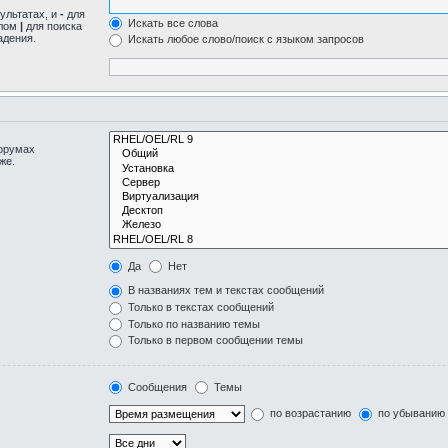
ультатах, и
-
для
Искать все слова
олом
|
для поиска
адения.
Искать любое слово/поиск с языком запросов
форумах
же.
Да
Нет
В названиях тем и текстах сообщений
Только в текстах сообщений
Только по названию темы
Только в первом сообщении темы
Сообщения
Темы
по возрастанию
по убыванию