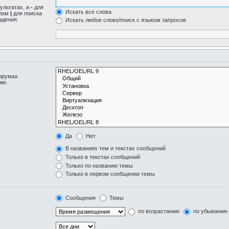
ультатах, и
-
для
Искать все слова
олом
|
для поиска
адения.
Искать любое слово/поиск с языком запросов
форумах
же.
Да
Нет
В названиях тем и текстах сообщений
Только в текстах сообщений
Только по названию темы
Только в первом сообщении темы
Сообщения
Темы
по возрастанию
по убыванию