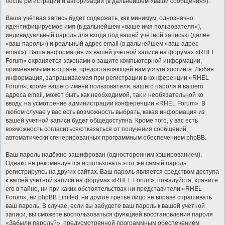
после регистрации и авторизации (в дальнейшем «ваши сообщения»).
Ваша учётная запись будет содержать, как минимум, однозначно
идентифицируемое имя (в дальнейшем «ваше имя пользователя»),
индивидуальный пароль для входа под вашей учётной записью (далее
«ваш пароль») и реальный адрес email (в дальнейшем «ваш адрес
email»). Ваша информация из вашей учётной записи на форумах «RHEL
Forum» охраняется законами о защите компьютерной информации,
применяемыми в стране, предоставляющей нам услуги хостинга. Любая
информация, запрашиваемая при регистрации в конференции «RHEL
Forum», кроме вашего имени пользователя, вашего пароля и вашего
адреса email, может быть как необходимой, так и необязательной ко
вводу, на усмотрение администрации конференции «RHEL Forum». В
любом случае у вас есть возможность выбрать, какая информация из
вашей учётной записи будет общедоступна. Кроме того, у вас есть
возможность согласиться/отказаться от получения сообщений,
автоматически сгенерированных программным обеспечением phpBB.
Ваш пароль надёжно зашифрован (односторонним хэшированием).
Однако не рекомендуется использовать этот же самый пароль,
регистрируясь на других сайтах. Ваш пароль является средством доступа
к вашей учётной записи на форумах «RHEL Forum», пожалуйста, храните
его в тайне, ни при каких обстоятельствах ни представители «RHEL
Forum», ни phpBB Limited, ни другое третье лицо не вправе спрашивать
ваш пароль. В случае, если вы забудете ваш пароль к вашей учётной
записи, вы сможете воспользоваться функцией восстановления пароля
«Забыли пароль?», предусмотренной программным обеспечением