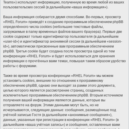
Teams») используют информацию, полученную во время любой из ваших
пользовательских сессий (в дальнейшем «ваша информация»).
Ваша информация собирается двумя способами. Во-первых, просмотр
«RHEL Forum» приведёт к созданию программным обеспечением phpBB
определённого числа cookies (небольшие текстовые файлы,
загружаемые в папку временных файлов вашего браузера). Первые две
cookie содержат только идентификатор пользователя (в дальнейшем
«user-id») и идентификатор анонимной сессии (в дальнейшем «session-
id»), автоматически присвоенные вам программным обеспечением
phpBB. Третья cookie будет создана после просмотра одной из тем
конференции «RHEL Forum» и будет использоваться для хранения
информации о прочтённых вами темах, повышая таким образом удобство
работы с форумами.
Также во время просмотра конференции «RHEL Forum» мы можем
установить cookies, внешние по отношению к программному
обеспечению phpBB, однако они выходят за рамки этого документа,
целью которого является рассмотрение страниц, созданных
исключительно программным обеспечением phpBB. Вторым источником
получения вашей информации являются данные, которые вы
отправляете на форум. Этими данными могут быть, но не
исчерпываются, следующие данные: сообщения, размещённые под
учётной записью Гостя (в дальнейшем «анонимные сообщения»),
данные, указанные при регистрации в конференции «RHEL Forum» (в
дальнейшем «ваша учётная запись») и сообщения, оставленные вами