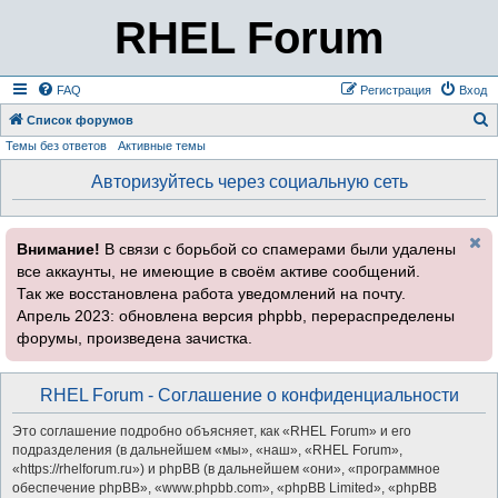
RHEL Forum
FAQ
Регистрация
Вход
Список форумов
Темы без ответов
Активные темы
о
и
Авторизуйтесь через социальную сеть
с
к
Внимание!
В связи с борьбой со спамерами были удалены
все аккаунты, не имеющие в своём активе сообщений.
Так же восстановлена работа уведомлений на почту.
Апрель 2023: обновлена версия phpbb, перераспределены
форумы, произведена зачистка.
RHEL Forum - Соглашение о конфиденциальности
Это соглашение подробно объясняет, как «RHEL Forum» и его
подразделения (в дальнейшем «мы», «наш», «RHEL Forum»,
«https://rhelforum.ru») и phpBB (в дальнейшем «они», «программное
обеспечение phpBB», «www.phpbb.com», «phpBB Limited», «phpBB