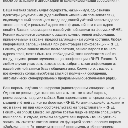
после регистрации и авторизации (в дальнейшем «ваши сообщения»).
Ваша учётная запись будет содержать, как минимум, однозначно
идентифицируемое имя (в дальнейшем «ваше имя пользователя»),
индивидуальный пароль для входа под вашей учётной записью (далее
«ваш пароль») и реальный адрес email (в дальнейшем «ваш адрес
email»). Ваша информация из вашей учётной записи на форумах «RHEL
Forum» охраняется законами о защите компьютерной информации,
применяемыми в стране, предоставляющей нам услуги хостинга. Любая
информация, запрашиваемая при регистрации в конференции «RHEL
Forum», кроме вашего имени пользователя, вашего пароля и вашего
адреса email, может быть как необходимой, так и необязательной ко
вводу, на усмотрение администрации конференции «RHEL Forum». В
любом случае у вас есть возможность выбрать, какая информация из
вашей учётной записи будет общедоступна. Кроме того, у вас есть
возможность согласиться/отказаться от получения сообщений,
автоматически сгенерированных программным обеспечением phpBB.
Ваш пароль надёжно зашифрован (односторонним хэшированием).
Однако не рекомендуется использовать этот же самый пароль,
регистрируясь на других сайтах. Ваш пароль является средством доступа
к вашей учётной записи на форумах «RHEL Forum», пожалуйста, храните
его в тайне, ни при каких обстоятельствах ни представители «RHEL
Forum», ни phpBB Limited, ни другое третье лицо не вправе спрашивать
ваш пароль. В случае, если вы забудете ваш пароль к вашей учётной
записи, вы сможете воспользоваться функцией восстановления пароля
«Забыли пароль?», предусмотренной программным обеспечением