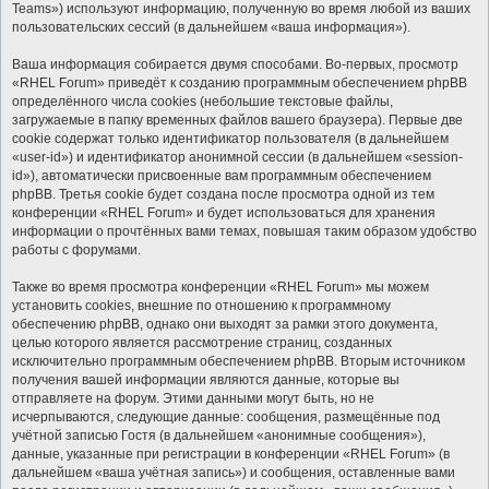
Teams») используют информацию, полученную во время любой из ваших
пользовательских сессий (в дальнейшем «ваша информация»).
Ваша информация собирается двумя способами. Во-первых, просмотр
«RHEL Forum» приведёт к созданию программным обеспечением phpBB
определённого числа cookies (небольшие текстовые файлы,
загружаемые в папку временных файлов вашего браузера). Первые две
cookie содержат только идентификатор пользователя (в дальнейшем
«user-id») и идентификатор анонимной сессии (в дальнейшем «session-
id»), автоматически присвоенные вам программным обеспечением
phpBB. Третья cookie будет создана после просмотра одной из тем
конференции «RHEL Forum» и будет использоваться для хранения
информации о прочтённых вами темах, повышая таким образом удобство
работы с форумами.
Также во время просмотра конференции «RHEL Forum» мы можем
установить cookies, внешние по отношению к программному
обеспечению phpBB, однако они выходят за рамки этого документа,
целью которого является рассмотрение страниц, созданных
исключительно программным обеспечением phpBB. Вторым источником
получения вашей информации являются данные, которые вы
отправляете на форум. Этими данными могут быть, но не
исчерпываются, следующие данные: сообщения, размещённые под
учётной записью Гостя (в дальнейшем «анонимные сообщения»),
данные, указанные при регистрации в конференции «RHEL Forum» (в
дальнейшем «ваша учётная запись») и сообщения, оставленные вами