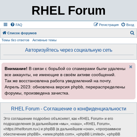
RHEL Forum
FAQ
Регистрация
Вход
Список форумов
Темы без ответов
Активные темы
о
и
Авторизуйтесь через социальную сеть
с
к
Внимание!
В связи с борьбой со спамерами были удалены
все аккаунты, не имеющие в своём активе сообщений.
Так же восстановлена работа уведомлений на почту.
Апрель 2023: обновлена версия phpbb, перераспределены
форумы, произведена зачистка.
RHEL Forum - Соглашение о конфиденциальности
Это соглашение подробно объясняет, как «RHEL Forum» и его
подразделения (в дальнейшем «мы», «наш», «RHEL Forum»,
«https://rhelforum.ru») и phpBB (в дальнейшем «они», «программное
обеспечение phpBB», «www.phpbb.com», «phpBB Limited», «phpBB