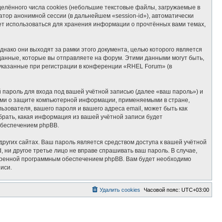
лённого числа cookies (небольшие текстовые файлы, загружаемые в
тор анонимной сессии (в дальнейшем «session-id»), автоматически
ет использоваться для хранения информации о прочтённых вами темах,
ако они выходят за рамки этого документа, целью которого является
нные, которые вы отправляете на форум. Этими данными могут быть,
указанные при регистрации в конференции «RHEL Forum» (в
пароль для входа под вашей учётной записью (далее «ваш пароль») и
ами о защите компьютерной информации, применяемыми в стране,
ователя, вашего пароля и вашего адреса email, может быть как
брать, какая информация из вашей учётной записи будет
обеспечением phpBB.
ругих сайтах. Ваш пароль является средством доступа к вашей учётной
, ни другое третье лицо не вправе спрашивать ваш пароль. В случае,
отренной программным обеспечением phpBB. Вам будет необходимо
иси.
Удалить cookies
Часовой пояс:
UTC+03:00