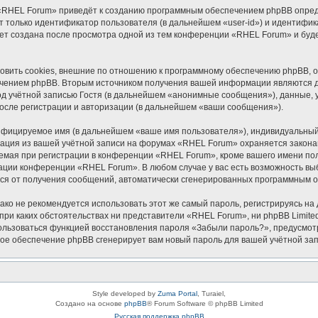
«RHEL Forum» приведёт к созданию программным обеспечением phpBB опреде
 только идентификатор пользователя (в дальнейшем «user-id») и идентифика
ет создана после просмотра одной из тем конференции «RHEL Forum» и буд
ить cookies, внешние по отношению к программному обеспечению phpBB, одн
чением phpBB. Вторым источником получения вашей информации являются да
 учётной записью Гостя (в дальнейшем «анонимные сообщения»), данные, 
осле регистрации и авторизации (в дальнейшем «ваши сообщения»).
ифицируемое имя (в дальнейшем «ваше имя пользователя»), индивидуальный 
мация из вашей учётной записи на форумах «RHEL Forum» охраняется закон
ая при регистрации в конференции «RHEL Forum», кроме вашего имени польз
рации конференции «RHEL Forum». В любом случае у вас есть возможность вы
аться от получения сообщений, автоматически сгенерированных программным 
 не рекомендуется использовать этот же самый пароль, регистрируясь на д
при каких обстоятельствах ни представители «RHEL Forum», ни phpBB Limited
спользоваться функцией восстановления пароля «Забыли пароль?», предусм
ное обеспечение phpBB сгенерирует вам новый пароль для вашей учётной зап
Style developed by
Zuma Portal
, Turaiel,
Создано на основе
phpBB
® Forum Software © phpBB Limited
Русская поддержка phpBB