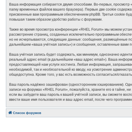
Ваша информация собирается двумя способами. Во-первых, просмотр 
папку временных файлов вашего браузера). Первые две cookie содержат
присвоенные вам программным обеспечением phpBB. Третья cookie буд
повышая таким образом удобство работы с форумами.
Также во время просмотра конференции «RHEL Forum» мы можем установ
рассмотрение страниц, созданных исключительно программным обеспе
но не исчерпываются, следующие данные: сообщения, размещённые под
дальнейшем «ваша учётная запись») и сообщения, оставленные вами п
Ваша учётная запись будет содержать, как минимум, однозначно идент
реальный адрес email (в дальнейшем «ваш адрес email»). Ваша инфор
предоставляющей нам услуги хостинга. Любая информация, запрашиваем
необходимой, так и необязательной ко вводу, на усмотрение админист
общедоступна. Кроме того, у вас есть возможность согласиться/отказ
Ваш пароль надёжно зашифрован (односторонним хэшированием). Однако
записи на форумах «RHEL Forum», пожалуйста, храните его в тайне, ни 
если вы забудете ваш пароль к вашей учётной записи, вы сможете во
ввести ваше имя пользователя и ваш адрес email, после чего программ
Список форумов