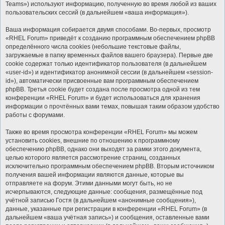
Teams») используют информацию, полученную во время любой из ваших
пользовательских сессий (в дальнейшем «ваша информация»).
Ваша информация собирается двумя способами. Во-первых, просмотр
«RHEL Forum» приведёт к созданию программным обеспечением phpBB
определённого числа cookies (небольшие текстовые файлы,
загружаемые в папку временных файлов вашего браузера). Первые две
cookie содержат только идентификатор пользователя (в дальнейшем
«user-id») и идентификатор анонимной сессии (в дальнейшем «session-
id»), автоматически присвоенные вам программным обеспечением
phpBB. Третья cookie будет создана после просмотра одной из тем
конференции «RHEL Forum» и будет использоваться для хранения
информации о прочтённых вами темах, повышая таким образом удобство
работы с форумами.
Также во время просмотра конференции «RHEL Forum» мы можем
установить cookies, внешние по отношению к программному
обеспечению phpBB, однако они выходят за рамки этого документа,
целью которого является рассмотрение страниц, созданных
исключительно программным обеспечением phpBB. Вторым источником
получения вашей информации являются данные, которые вы
отправляете на форум. Этими данными могут быть, но не
исчерпываются, следующие данные: сообщения, размещённые под
учётной записью Гостя (в дальнейшем «анонимные сообщения»),
данные, указанные при регистрации в конференции «RHEL Forum» (в
дальнейшем «ваша учётная запись») и сообщения, оставленные вами