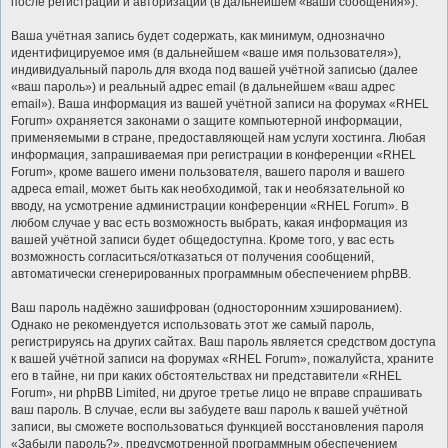
после регистрации и авторизации (в дальнейшем «ваши сообщения»).
Ваша учётная запись будет содержать, как минимум, однозначно
идентифицируемое имя (в дальнейшем «ваше имя пользователя»),
индивидуальный пароль для входа под вашей учётной записью (далее
«ваш пароль») и реальный адрес email (в дальнейшем «ваш адрес
email»). Ваша информация из вашей учётной записи на форумах «RHEL
Forum» охраняется законами о защите компьютерной информации,
применяемыми в стране, предоставляющей нам услуги хостинга. Любая
информация, запрашиваемая при регистрации в конференции «RHEL
Forum», кроме вашего имени пользователя, вашего пароля и вашего
адреса email, может быть как необходимой, так и необязательной ко
вводу, на усмотрение администрации конференции «RHEL Forum». В
любом случае у вас есть возможность выбрать, какая информация из
вашей учётной записи будет общедоступна. Кроме того, у вас есть
возможность согласиться/отказаться от получения сообщений,
автоматически сгенерированных программным обеспечением phpBB.
Ваш пароль надёжно зашифрован (односторонним хэшированием).
Однако не рекомендуется использовать этот же самый пароль,
регистрируясь на других сайтах. Ваш пароль является средством доступа
к вашей учётной записи на форумах «RHEL Forum», пожалуйста, храните
его в тайне, ни при каких обстоятельствах ни представители «RHEL
Forum», ни phpBB Limited, ни другое третье лицо не вправе спрашивать
ваш пароль. В случае, если вы забудете ваш пароль к вашей учётной
записи, вы сможете воспользоваться функцией восстановления пароля
«Забыли пароль?», предусмотренной программным обеспечением