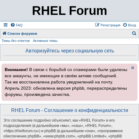
RHEL Forum
FAQ
Регистрация
Вход
Список форумов
Темы без ответов
Активные темы
о
и
Авторизуйтесь через социальную сеть
с
к
Внимание!
В связи с борьбой со спамерами были удалены
все аккаунты, не имеющие в своём активе сообщений.
Так же восстановлена работа уведомлений на почту.
Апрель 2023: обновлена версия phpbb, перераспределены
форумы, произведена зачистка.
RHEL Forum - Соглашение о конфиденциальности
Это соглашение подробно объясняет, как «RHEL Forum» и его
подразделения (в дальнейшем «мы», «наш», «RHEL Forum»,
«https://rhelforum.ru») и phpBB (в дальнейшем «они», «программное
обеспечение phpBB», «www.phpbb.com», «phpBB Limited», «phpBB