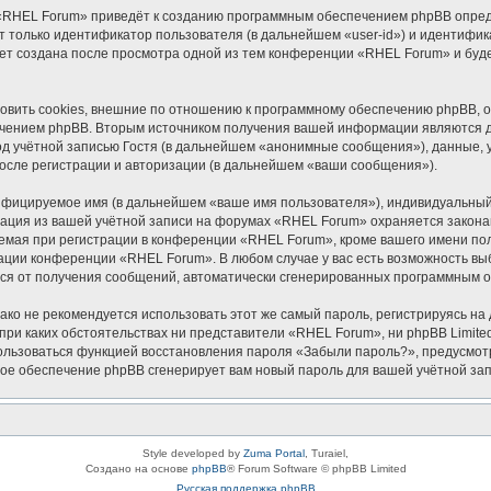
«RHEL Forum» приведёт к созданию программным обеспечением phpBB опреде
 только идентификатор пользователя (в дальнейшем «user-id») и идентифика
ет создана после просмотра одной из тем конференции «RHEL Forum» и буд
ить cookies, внешние по отношению к программному обеспечению phpBB, одн
чением phpBB. Вторым источником получения вашей информации являются да
 учётной записью Гостя (в дальнейшем «анонимные сообщения»), данные, 
осле регистрации и авторизации (в дальнейшем «ваши сообщения»).
ифицируемое имя (в дальнейшем «ваше имя пользователя»), индивидуальный 
мация из вашей учётной записи на форумах «RHEL Forum» охраняется закон
ая при регистрации в конференции «RHEL Forum», кроме вашего имени польз
рации конференции «RHEL Forum». В любом случае у вас есть возможность вы
аться от получения сообщений, автоматически сгенерированных программным 
 не рекомендуется использовать этот же самый пароль, регистрируясь на д
при каких обстоятельствах ни представители «RHEL Forum», ни phpBB Limited
спользоваться функцией восстановления пароля «Забыли пароль?», предусм
ное обеспечение phpBB сгенерирует вам новый пароль для вашей учётной зап
Style developed by
Zuma Portal
, Turaiel,
Создано на основе
phpBB
® Forum Software © phpBB Limited
Русская поддержка phpBB