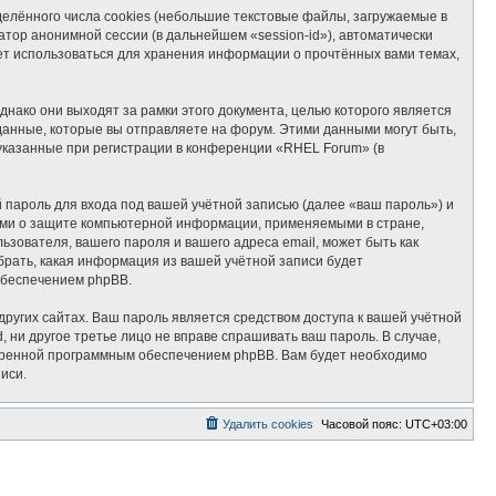
лённого числа cookies (небольшие текстовые файлы, загружаемые в
тор анонимной сессии (в дальнейшем «session-id»), автоматически
ет использоваться для хранения информации о прочтённых вами темах,
ако они выходят за рамки этого документа, целью которого является
нные, которые вы отправляете на форум. Этими данными могут быть,
указанные при регистрации в конференции «RHEL Forum» (в
пароль для входа под вашей учётной записью (далее «ваш пароль») и
ами о защите компьютерной информации, применяемыми в стране,
ователя, вашего пароля и вашего адреса email, может быть как
брать, какая информация из вашей учётной записи будет
обеспечением phpBB.
ругих сайтах. Ваш пароль является средством доступа к вашей учётной
, ни другое третье лицо не вправе спрашивать ваш пароль. В случае,
отренной программным обеспечением phpBB. Вам будет необходимо
иси.
Удалить cookies
Часовой пояс:
UTC+03:00