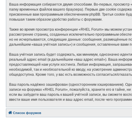
Ваша информация собирается двумя способами. Во-первых, просмотр 
папку временных файлов вашего браузера). Первые две cookie содержат
присвоенные вам программным обеспечением phpBB. Третья cookie буд
повышая таким образом удобство работы с форумами.
Также во время просмотра конференции «RHEL Forum» мы можем установ
рассмотрение страниц, созданных исключительно программным обеспе
но не исчерпываются, следующие данные: сообщения, размещённые под
дальнейшем «ваша учётная запись») и сообщения, оставленные вами п
Ваша учётная запись будет содержать, как минимум, однозначно идент
реальный адрес email (в дальнейшем «ваш адрес email»). Ваша инфор
предоставляющей нам услуги хостинга. Любая информация, запрашиваем
необходимой, так и необязательной ко вводу, на усмотрение админист
общедоступна. Кроме того, у вас есть возможность согласиться/отказ
Ваш пароль надёжно зашифрован (односторонним хэшированием). Однако
записи на форумах «RHEL Forum», пожалуйста, храните его в тайне, ни 
если вы забудете ваш пароль к вашей учётной записи, вы сможете во
ввести ваше имя пользователя и ваш адрес email, после чего программ
Список форумов