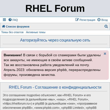
RHEL Forum
FAQ
Регистрация
Вход
Список форумов
Темы без ответов
Активные темы
о
и
Авторизуйтесь через социальную сеть
с
к
Внимание!
В связи с борьбой со спамерами были удалены
все аккаунты, не имеющие в своём активе сообщений.
Так же восстановлена работа уведомлений на почту.
Апрель 2023: обновлена версия phpbb, перераспределены
форумы, произведена зачистка.
RHEL Forum - Соглашение о конфиденциальности
Это соглашение подробно объясняет, как «RHEL Forum» и его
подразделения (в дальнейшем «мы», «наш», «RHEL Forum»,
«https://rhelforum.ru») и phpBB (в дальнейшем «они», «программное
обеспечение phpBB», «www.phpbb.com», «phpBB Limited», «phpBB