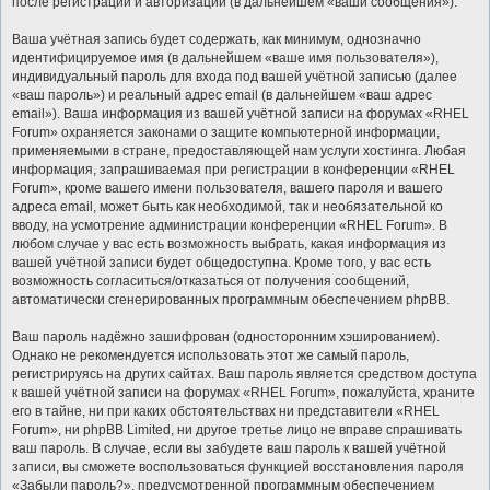
после регистрации и авторизации (в дальнейшем «ваши сообщения»).
Ваша учётная запись будет содержать, как минимум, однозначно
идентифицируемое имя (в дальнейшем «ваше имя пользователя»),
индивидуальный пароль для входа под вашей учётной записью (далее
«ваш пароль») и реальный адрес email (в дальнейшем «ваш адрес
email»). Ваша информация из вашей учётной записи на форумах «RHEL
Forum» охраняется законами о защите компьютерной информации,
применяемыми в стране, предоставляющей нам услуги хостинга. Любая
информация, запрашиваемая при регистрации в конференции «RHEL
Forum», кроме вашего имени пользователя, вашего пароля и вашего
адреса email, может быть как необходимой, так и необязательной ко
вводу, на усмотрение администрации конференции «RHEL Forum». В
любом случае у вас есть возможность выбрать, какая информация из
вашей учётной записи будет общедоступна. Кроме того, у вас есть
возможность согласиться/отказаться от получения сообщений,
автоматически сгенерированных программным обеспечением phpBB.
Ваш пароль надёжно зашифрован (односторонним хэшированием).
Однако не рекомендуется использовать этот же самый пароль,
регистрируясь на других сайтах. Ваш пароль является средством доступа
к вашей учётной записи на форумах «RHEL Forum», пожалуйста, храните
его в тайне, ни при каких обстоятельствах ни представители «RHEL
Forum», ни phpBB Limited, ни другое третье лицо не вправе спрашивать
ваш пароль. В случае, если вы забудете ваш пароль к вашей учётной
записи, вы сможете воспользоваться функцией восстановления пароля
«Забыли пароль?», предусмотренной программным обеспечением