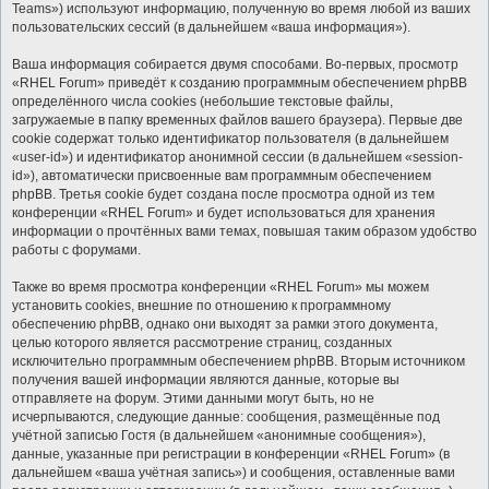
Teams») используют информацию, полученную во время любой из ваших
пользовательских сессий (в дальнейшем «ваша информация»).
Ваша информация собирается двумя способами. Во-первых, просмотр
«RHEL Forum» приведёт к созданию программным обеспечением phpBB
определённого числа cookies (небольшие текстовые файлы,
загружаемые в папку временных файлов вашего браузера). Первые две
cookie содержат только идентификатор пользователя (в дальнейшем
«user-id») и идентификатор анонимной сессии (в дальнейшем «session-
id»), автоматически присвоенные вам программным обеспечением
phpBB. Третья cookie будет создана после просмотра одной из тем
конференции «RHEL Forum» и будет использоваться для хранения
информации о прочтённых вами темах, повышая таким образом удобство
работы с форумами.
Также во время просмотра конференции «RHEL Forum» мы можем
установить cookies, внешние по отношению к программному
обеспечению phpBB, однако они выходят за рамки этого документа,
целью которого является рассмотрение страниц, созданных
исключительно программным обеспечением phpBB. Вторым источником
получения вашей информации являются данные, которые вы
отправляете на форум. Этими данными могут быть, но не
исчерпываются, следующие данные: сообщения, размещённые под
учётной записью Гостя (в дальнейшем «анонимные сообщения»),
данные, указанные при регистрации в конференции «RHEL Forum» (в
дальнейшем «ваша учётная запись») и сообщения, оставленные вами