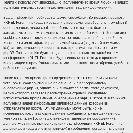
Teams») используют информацию, полученную во время любой из ваших
пользовательских сессий (в дальнейшем «ваша информация»).
Ваша информация собирается двумя способами. Во-первых, просмотр
«RHEL Forum» приведёт к созданию программным обеспечением phpBB
определённого числа cookies (небольшие текстовые файлы,
загружаемые в папку временных файлов вашего браузера). Первые две
cookie содержат только идентификатор пользователя (в дальнейшем
«user-id») и идентификатор анонимной сессии (в дальнейшем «session-
id»), автоматически присвоенные вам программным обеспечением
phpBB. Третья cookie будет создана после просмотра одной из тем
конференции «RHEL Forum» и будет использоваться для хранения
информации о прочтённых вами темах, повышая таким образом удобство
работы с форумами.
Также во время просмотра конференции «RHEL Forum» мы можем
установить cookies, внешние по отношению к программному
обеспечению phpBB, однако они выходят за рамки этого документа,
целью которого является рассмотрение страниц, созданных
исключительно программным обеспечением phpBB. Вторым источником
получения вашей информации являются данные, которые вы
отправляете на форум. Этими данными могут быть, но не
исчерпываются, следующие данные: сообщения, размещённые под
учётной записью Гостя (в дальнейшем «анонимные сообщения»),
данные, указанные при регистрации в конференции «RHEL Forum» (в
дальнейшем «ваша учётная запись») и сообщения, оставленные вами