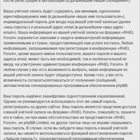
после регистрации и авторизации (в дальнейшем «ваши сообщения»).
Ваша учётная запись будет содержать, как минимум, однозначно
идентифицируемое имя (в дальнейшем «ваше имя пользователя»),
индивидуальный пароль для входа под вашей учётной записью (далее
«ваш пароль») и реальный адрес email (в дальнейшем «ваш адрес
email»). Ваша информация из вашей учётной записи на форумах «RHEL
Forum» охраняется законами о защите компьютерной информации,
применяемыми в стране, предоставляющей нам услуги хостинга. Любая
информация, запрашиваемая при регистрации в конференции «RHEL
Forum», кроме вашего имени пользователя, вашего пароля и вашего
адреса email, может быть как необходимой, так и необязательной ко
вводу, на усмотрение администрации конференции «RHEL Forum». В
любом случае у вас есть возможность выбрать, какая информация из
вашей учётной записи будет общедоступна. Кроме того, у вас есть
возможность согласиться/отказаться от получения сообщений,
автоматически сгенерированных программным обеспечением phpBB.
Ваш пароль надёжно зашифрован (односторонним хэшированием).
Однако не рекомендуется использовать этот же самый пароль,
регистрируясь на других сайтах. Ваш пароль является средством доступа
к вашей учётной записи на форумах «RHEL Forum», пожалуйста, храните
его в тайне, ни при каких обстоятельствах ни представители «RHEL
Forum», ни phpBB Limited, ни другое третье лицо не вправе спрашивать
ваш пароль. В случае, если вы забудете ваш пароль к вашей учётной
записи, вы сможете воспользоваться функцией восстановления пароля
«Забыли пароль?», предусмотренной программным обеспечением