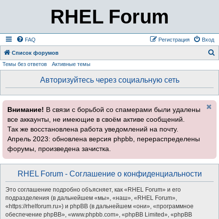
RHEL Forum
FAQ
Регистрация
Вход
Список форумов
Темы без ответов
Активные темы
о
и
Авторизуйтесь через социальную сеть
с
к
Внимание!
В связи с борьбой со спамерами были удалены
все аккаунты, не имеющие в своём активе сообщений.
Так же восстановлена работа уведомлений на почту.
Апрель 2023: обновлена версия phpbb, перераспределены
форумы, произведена зачистка.
RHEL Forum - Соглашение о конфиденциальности
Это соглашение подробно объясняет, как «RHEL Forum» и его
подразделения (в дальнейшем «мы», «наш», «RHEL Forum»,
«https://rhelforum.ru») и phpBB (в дальнейшем «они», «программное
обеспечение phpBB», «www.phpbb.com», «phpBB Limited», «phpBB