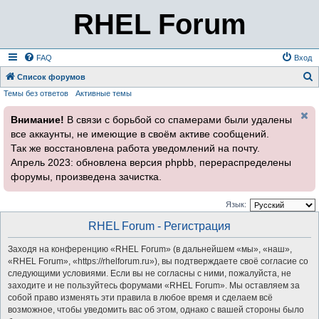
RHEL Forum
FAQ
Вход
Список форумов
Темы без ответов
Активные темы
о
и
Внимание!
В связи с борьбой со спамерами были удалены
с
все аккаунты, не имеющие в своём активе сообщений.
к
Так же восстановлена работа уведомлений на почту.
Апрель 2023: обновлена версия phpbb, перераспределены
форумы, произведена зачистка.
Язык:
RHEL Forum - Регистрация
Заходя на конференцию «RHEL Forum» (в дальнейшем «мы», «наш»,
«RHEL Forum», «https://rhelforum.ru»), вы подтверждаете своё согласие со
следующими условиями. Если вы не согласны с ними, пожалуйста, не
заходите и не пользуйтесь форумами «RHEL Forum». Мы оставляем за
собой право изменять эти правила в любое время и сделаем всё
возможное, чтобы уведомить вас об этом, однако с вашей стороны было