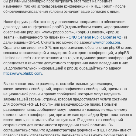
бы разумным регулярно просматривать этот текст на предмет
изменений, так как использование конференции «RHEL Forum» после
обновления/исправления условий означает ваше согласие с ними.
Наши форумы работают под управлением программного обеспечения
для создания конференций phpBB (в дальнейшем «они», «программное
обеспечение phpBB», «www.phpbb.com», «phpBB Limited», «phpBB
Teams»), выпущенного по лицензии «
GNU General Public License v2
» (в
дальнейшем «GPL»). Скачать его можно по адресу
www.phpbb.com
.
Ограничения лицензии GPL для программного обеспечения phpBB строго
связаны с организацией и поддержкой интернет-конференций, и phpBB
Limited не несёт ответственности за то, что администрация конференций
определяет в качестве допустимого содержания и/или поведения в них.
За дополнительной информацией о phpBB обращайтесь по адресу
https://www.phpbb.com/
.
Вы соглашаетесь не размещать оскорбительных, угрожающих,
клеветнических сообщений, порнографических сообщений, призывов к
национальной розни и прочих сообщений, которые могут нарушить
законы вашей страны, страны, которая предоставляет услуги хостинга
для форумов «RHEL Forum» или международное право. Попытки
размещения таких сообщений могут привести к вашему немедленному
отключению от конференции, при этом ваш провайдер будет поставлен в
известность, если мы сочтём это нужным. IP-адреса всех сообщений
сохраняются для возможности проведения такой политики. Вы
соглашаетесь с тем, что администраторы форумов «RHEL Forum» имеют
право удалить, отредактировать, перенести или закрыть любую тему в