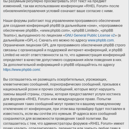
бы разумным регулярно просматривать этот текст на предмет
изменений, так как использование конференции «RHEL Forum» после
обновления/исправления условий означает ваше согласие с ними.
Наши форумы работают под управлением программного обеспечения
для создания конференций phpBB (в дальнейшем «они», «программное
обеспечение phpBB», «www.phpbb.com», «phpBB Limited», «phpBB
Teams»), выпущенного по лицензии «
GNU General Public License v2
» (в
дальнейшем «GPL»). Скачать его можно по адресу
www.phpbb.com
.
Ограничения лицензии GPL для программного обеспечения phpBB строго
связаны с организацией и поддержкой интернет-конференций, и phpBB
Limited не несёт ответственности за то, что администрация конференций
определяет в качестве допустимого содержания и/или поведения в них.
За дополнительной информацией о phpBB обращайтесь по адресу
https://www.phpbb.com/
.
Вы соглашаетесь не размещать оскорбительных, угрожающих,
клеветнических сообщений, порнографических сообщений, призывов к
национальной розни и прочих сообщений, которые могут нарушить
законы вашей страны, страны, которая предоставляет услуги хостинга
для форумов «RHEL Forum» или международное право. Попытки
размещения таких сообщений могут привести к вашему немедленному
отключению от конференции, при этом ваш провайдер будет поставлен в
известность, если мы сочтём это нужным. IP-адреса всех сообщений
сохраняются для возможности проведения такой политики. Вы
соглашаетесь с тем, что администраторы форумов «RHEL Forum» имеют
право удалить, отредактировать, перенести или закрыть любую тему в