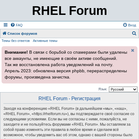
RHEL Forum
FAQ
Вход
Список форумов
Темы без ответов
Активные темы
о
и
Внимание!
В связи с борьбой со спамерами были удалены
с
все аккаунты, не имеющие в своём активе сообщений.
к
Так же восстановлена работа уведомлений на почту.
Апрель 2023: обновлена версия phpbb, перераспределены
форумы, произведена зачистка.
Язык:
RHEL Forum - Регистрация
Заходя на конференцию «RHEL Forum» (в дальнейшем «мы», «наш»,
«RHEL Forum», «https://rhelforum.ru»), вы подтверждаете своё согласие со
следующими условиями. Если вы не согласны с ними, пожалуйста, не
заходите и не пользуйтесь форумами «RHEL Forum». Мы оставляем за
собой право изменять эти правила в любое время и сделаем всё
возможное, чтобы уведомить вас об этом, однако с вашей стороны было