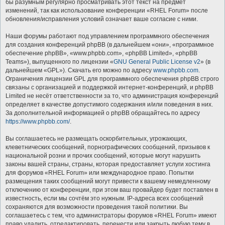
бы разумным регулярно просматривать этот текст на предмет
изменений, так как использование конференции «RHEL Forum» после
обновления/исправления условий означает ваше согласие с ними.
Наши форумы работают под управлением программного обеспечения
для создания конференций phpBB (в дальнейшем «они», «программное
обеспечение phpBB», «www.phpbb.com», «phpBB Limited», «phpBB
Teams»), выпущенного по лицензии «
GNU General Public License v2
» (в
дальнейшем «GPL»). Скачать его можно по адресу
www.phpbb.com
.
Ограничения лицензии GPL для программного обеспечения phpBB строго
связаны с организацией и поддержкой интернет-конференций, и phpBB
Limited не несёт ответственности за то, что администрация конференций
определяет в качестве допустимого содержания и/или поведения в них.
За дополнительной информацией о phpBB обращайтесь по адресу
https://www.phpbb.com/
.
Вы соглашаетесь не размещать оскорбительных, угрожающих,
клеветнических сообщений, порнографических сообщений, призывов к
национальной розни и прочих сообщений, которые могут нарушить
законы вашей страны, страны, которая предоставляет услуги хостинга
для форумов «RHEL Forum» или международное право. Попытки
размещения таких сообщений могут привести к вашему немедленному
отключению от конференции, при этом ваш провайдер будет поставлен в
известность, если мы сочтём это нужным. IP-адреса всех сообщений
сохраняются для возможности проведения такой политики. Вы
соглашаетесь с тем, что администраторы форумов «RHEL Forum» имеют
право удалить, отредактировать, перенести или закрыть любую тему в