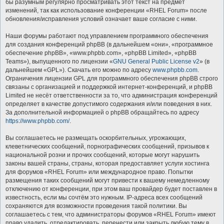
бы разумным регулярно просматривать этот текст на предмет
изменений, так как использование конференции «RHEL Forum» после
обновления/исправления условий означает ваше согласие с ними.
Наши форумы работают под управлением программного обеспечения
для создания конференций phpBB (в дальнейшем «они», «программное
обеспечение phpBB», «www.phpbb.com», «phpBB Limited», «phpBB
Teams»), выпущенного по лицензии «
GNU General Public License v2
» (в
дальнейшем «GPL»). Скачать его можно по адресу
www.phpbb.com
.
Ограничения лицензии GPL для программного обеспечения phpBB строго
связаны с организацией и поддержкой интернет-конференций, и phpBB
Limited не несёт ответственности за то, что администрация конференций
определяет в качестве допустимого содержания и/или поведения в них.
За дополнительной информацией о phpBB обращайтесь по адресу
https://www.phpbb.com/
.
Вы соглашаетесь не размещать оскорбительных, угрожающих,
клеветнических сообщений, порнографических сообщений, призывов к
национальной розни и прочих сообщений, которые могут нарушить
законы вашей страны, страны, которая предоставляет услуги хостинга
для форумов «RHEL Forum» или международное право. Попытки
размещения таких сообщений могут привести к вашему немедленному
отключению от конференции, при этом ваш провайдер будет поставлен в
известность, если мы сочтём это нужным. IP-адреса всех сообщений
сохраняются для возможности проведения такой политики. Вы
соглашаетесь с тем, что администраторы форумов «RHEL Forum» имеют
право удалить, отредактировать, перенести или закрыть любую тему в