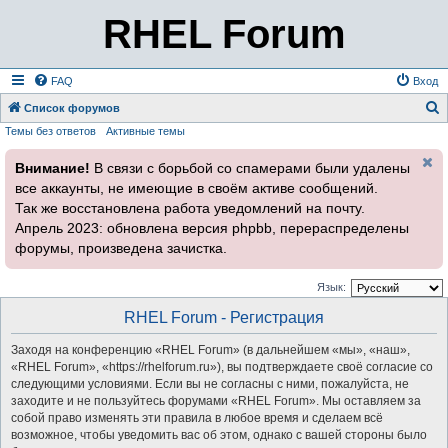
RHEL Forum
FAQ
Вход
Список форумов
Темы без ответов
Активные темы
о
и
Внимание!
В связи с борьбой со спамерами были удалены
с
все аккаунты, не имеющие в своём активе сообщений.
к
Так же восстановлена работа уведомлений на почту.
Апрель 2023: обновлена версия phpbb, перераспределены
форумы, произведена зачистка.
Язык:
RHEL Forum - Регистрация
Заходя на конференцию «RHEL Forum» (в дальнейшем «мы», «наш»,
«RHEL Forum», «https://rhelforum.ru»), вы подтверждаете своё согласие со
следующими условиями. Если вы не согласны с ними, пожалуйста, не
заходите и не пользуйтесь форумами «RHEL Forum». Мы оставляем за
собой право изменять эти правила в любое время и сделаем всё
возможное, чтобы уведомить вас об этом, однако с вашей стороны было