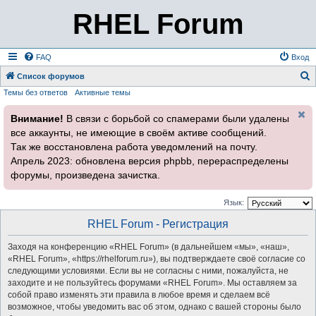
RHEL Forum
FAQ
Вход
Список форумов
Темы без ответов
Активные темы
о
и
Внимание!
В связи с борьбой со спамерами были удалены
с
все аккаунты, не имеющие в своём активе сообщений.
к
Так же восстановлена работа уведомлений на почту.
Апрель 2023: обновлена версия phpbb, перераспределены
форумы, произведена зачистка.
Язык:
RHEL Forum - Регистрация
Заходя на конференцию «RHEL Forum» (в дальнейшем «мы», «наш»,
«RHEL Forum», «https://rhelforum.ru»), вы подтверждаете своё согласие со
следующими условиями. Если вы не согласны с ними, пожалуйста, не
заходите и не пользуйтесь форумами «RHEL Forum». Мы оставляем за
собой право изменять эти правила в любое время и сделаем всё
возможное, чтобы уведомить вас об этом, однако с вашей стороны было