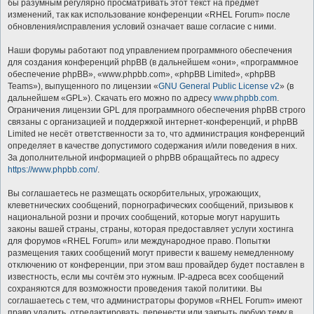
бы разумным регулярно просматривать этот текст на предмет
изменений, так как использование конференции «RHEL Forum» после
обновления/исправления условий означает ваше согласие с ними.
Наши форумы работают под управлением программного обеспечения
для создания конференций phpBB (в дальнейшем «они», «программное
обеспечение phpBB», «www.phpbb.com», «phpBB Limited», «phpBB
Teams»), выпущенного по лицензии «
GNU General Public License v2
» (в
дальнейшем «GPL»). Скачать его можно по адресу
www.phpbb.com
.
Ограничения лицензии GPL для программного обеспечения phpBB строго
связаны с организацией и поддержкой интернет-конференций, и phpBB
Limited не несёт ответственности за то, что администрация конференций
определяет в качестве допустимого содержания и/или поведения в них.
За дополнительной информацией о phpBB обращайтесь по адресу
https://www.phpbb.com/
.
Вы соглашаетесь не размещать оскорбительных, угрожающих,
клеветнических сообщений, порнографических сообщений, призывов к
национальной розни и прочих сообщений, которые могут нарушить
законы вашей страны, страны, которая предоставляет услуги хостинга
для форумов «RHEL Forum» или международное право. Попытки
размещения таких сообщений могут привести к вашему немедленному
отключению от конференции, при этом ваш провайдер будет поставлен в
известность, если мы сочтём это нужным. IP-адреса всех сообщений
сохраняются для возможности проведения такой политики. Вы
соглашаетесь с тем, что администраторы форумов «RHEL Forum» имеют
право удалить, отредактировать, перенести или закрыть любую тему в