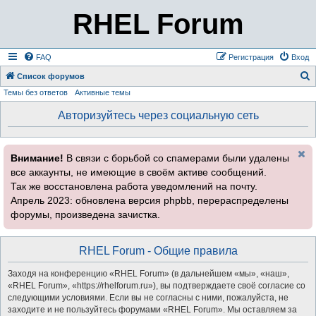
RHEL Forum
FAQ
Регистрация
Вход
Список форумов
Темы без ответов
Активные темы
о
и
Авторизуйтесь через социальную сеть
с
к
Внимание!
В связи с борьбой со спамерами были удалены
все аккаунты, не имеющие в своём активе сообщений.
Так же восстановлена работа уведомлений на почту.
Апрель 2023: обновлена версия phpbb, перераспределены
форумы, произведена зачистка.
RHEL Forum - Общие правила
Заходя на конференцию «RHEL Forum» (в дальнейшем «мы», «наш»,
«RHEL Forum», «https://rhelforum.ru»), вы подтверждаете своё согласие со
следующими условиями. Если вы не согласны с ними, пожалуйста, не
заходите и не пользуйтесь форумами «RHEL Forum». Мы оставляем за