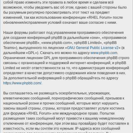
собой право изменять эти правила в любое время и сделаем всё
возможное, чтобы уведомить вас об этом, однако с вашей стороны было
бы разумным регулярно просматривать этот текст на предмет
изменений, так как использование конференции «RHEL Forum» после
обновления/исправления условий означает ваше согласие с ними.
Наши форумы работают под управлением программного обеспечения
для создания конференций phpBB (в дальнейшем «они», «программное
обеспечение phpBB», «www.phpbb.com», «phpBB Limited», «phpBB
Teams»), выпущенного по лицензии «
GNU General Public License v2
» (в
дальнейшем «GPL»). Скачать его можно по адресу
www.phpbb.com
.
Ограничения лицензии GPL для программного обеспечения phpBB строго
связаны с организацией и поддержкой интернет-конференций, и phpBB
Limited не несёт ответственности за то, что администрация конференций
определяет в качестве допустимого содержания и/или поведения в них.
За дополнительной информацией о phpBB обращайтесь по адресу
https://www.phpbb.com/
.
Вы соглашаетесь не размещать оскорбительных, угрожающих,
клеветнических сообщений, порнографических сообщений, призывов к
национальной розни и прочих сообщений, которые могут нарушить
законы вашей страны, страны, которая предоставляет услуги хостинга
для форумов «RHEL Forum» или международное право. Попытки
размещения таких сообщений могут привести к вашему немедленному
отключению от конференции, при этом ваш провайдер будет поставлен в
известность, если мы сочтём это нужным. IP-адреса всех сообщений