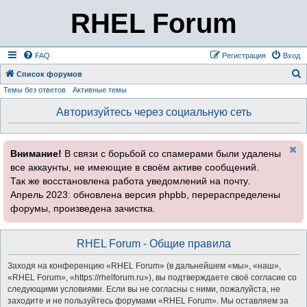
RHEL Forum
FAQ
Регистрация
Вход
Список форумов
Темы без ответов
Активные темы
о
и
Авторизуйтесь через социальную сеть
с
к
Внимание!
В связи с борьбой со спамерами были удалены
все аккаунты, не имеющие в своём активе сообщений.
Так же восстановлена работа уведомлений на почту.
Апрель 2023: обновлена версия phpbb, перераспределены
форумы, произведена зачистка.
RHEL Forum - Общие правила
Заходя на конференцию «RHEL Forum» (в дальнейшем «мы», «наш»,
«RHEL Forum», «https://rhelforum.ru»), вы подтверждаете своё согласие со
следующими условиями. Если вы не согласны с ними, пожалуйста, не
заходите и не пользуйтесь форумами «RHEL Forum». Мы оставляем за