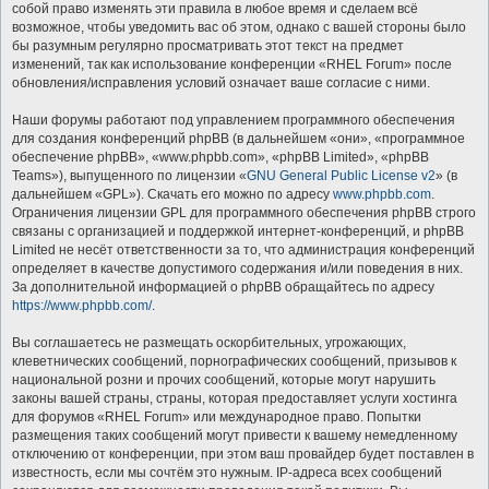
собой право изменять эти правила в любое время и сделаем всё
возможное, чтобы уведомить вас об этом, однако с вашей стороны было
бы разумным регулярно просматривать этот текст на предмет
изменений, так как использование конференции «RHEL Forum» после
обновления/исправления условий означает ваше согласие с ними.
Наши форумы работают под управлением программного обеспечения
для создания конференций phpBB (в дальнейшем «они», «программное
обеспечение phpBB», «www.phpbb.com», «phpBB Limited», «phpBB
Teams»), выпущенного по лицензии «
GNU General Public License v2
» (в
дальнейшем «GPL»). Скачать его можно по адресу
www.phpbb.com
.
Ограничения лицензии GPL для программного обеспечения phpBB строго
связаны с организацией и поддержкой интернет-конференций, и phpBB
Limited не несёт ответственности за то, что администрация конференций
определяет в качестве допустимого содержания и/или поведения в них.
За дополнительной информацией о phpBB обращайтесь по адресу
https://www.phpbb.com/
.
Вы соглашаетесь не размещать оскорбительных, угрожающих,
клеветнических сообщений, порнографических сообщений, призывов к
национальной розни и прочих сообщений, которые могут нарушить
законы вашей страны, страны, которая предоставляет услуги хостинга
для форумов «RHEL Forum» или международное право. Попытки
размещения таких сообщений могут привести к вашему немедленному
отключению от конференции, при этом ваш провайдер будет поставлен в
известность, если мы сочтём это нужным. IP-адреса всех сообщений