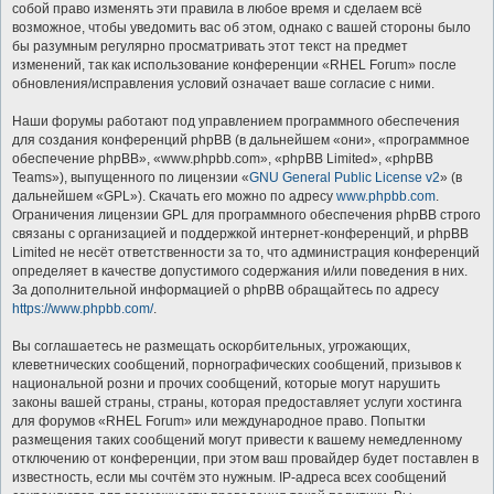
собой право изменять эти правила в любое время и сделаем всё
возможное, чтобы уведомить вас об этом, однако с вашей стороны было
бы разумным регулярно просматривать этот текст на предмет
изменений, так как использование конференции «RHEL Forum» после
обновления/исправления условий означает ваше согласие с ними.
Наши форумы работают под управлением программного обеспечения
для создания конференций phpBB (в дальнейшем «они», «программное
обеспечение phpBB», «www.phpbb.com», «phpBB Limited», «phpBB
Teams»), выпущенного по лицензии «
GNU General Public License v2
» (в
дальнейшем «GPL»). Скачать его можно по адресу
www.phpbb.com
.
Ограничения лицензии GPL для программного обеспечения phpBB строго
связаны с организацией и поддержкой интернет-конференций, и phpBB
Limited не несёт ответственности за то, что администрация конференций
определяет в качестве допустимого содержания и/или поведения в них.
За дополнительной информацией о phpBB обращайтесь по адресу
https://www.phpbb.com/
.
Вы соглашаетесь не размещать оскорбительных, угрожающих,
клеветнических сообщений, порнографических сообщений, призывов к
национальной розни и прочих сообщений, которые могут нарушить
законы вашей страны, страны, которая предоставляет услуги хостинга
для форумов «RHEL Forum» или международное право. Попытки
размещения таких сообщений могут привести к вашему немедленному
отключению от конференции, при этом ваш провайдер будет поставлен в
известность, если мы сочтём это нужным. IP-адреса всех сообщений