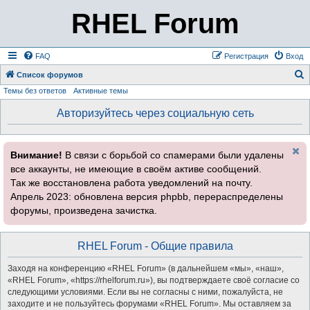
RHEL Forum
FAQ
Регистрация
Вход
Список форумов
Темы без ответов
Активные темы
о
и
Авторизуйтесь через социальную сеть
с
к
Внимание!
В связи с борьбой со спамерами были удалены
все аккаунты, не имеющие в своём активе сообщений.
Так же восстановлена работа уведомлений на почту.
Апрель 2023: обновлена версия phpbb, перераспределены
форумы, произведена зачистка.
RHEL Forum - Общие правила
Заходя на конференцию «RHEL Forum» (в дальнейшем «мы», «наш»,
«RHEL Forum», «https://rhelforum.ru»), вы подтверждаете своё согласие со
следующими условиями. Если вы не согласны с ними, пожалуйста, не
заходите и не пользуйтесь форумами «RHEL Forum». Мы оставляем за