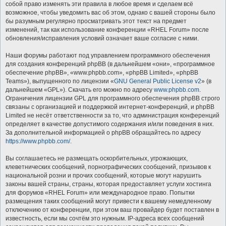
собой право изменять эти правила в любое время и сделаем всё
возможное, чтобы уведомить вас об этом, однако с вашей стороны было
бы разумным регулярно просматривать этот текст на предмет
изменений, так как использование конференции «RHEL Forum» после
обновления/исправления условий означает ваше согласие с ними.
Наши форумы работают под управлением программного обеспечения
для создания конференций phpBB (в дальнейшем «они», «программное
обеспечение phpBB», «www.phpbb.com», «phpBB Limited», «phpBB
Teams»), выпущенного по лицензии «
GNU General Public License v2
» (в
дальнейшем «GPL»). Скачать его можно по адресу
www.phpbb.com
.
Ограничения лицензии GPL для программного обеспечения phpBB строго
связаны с организацией и поддержкой интернет-конференций, и phpBB
Limited не несёт ответственности за то, что администрация конференций
определяет в качестве допустимого содержания и/или поведения в них.
За дополнительной информацией о phpBB обращайтесь по адресу
https://www.phpbb.com/
.
Вы соглашаетесь не размещать оскорбительных, угрожающих,
клеветнических сообщений, порнографических сообщений, призывов к
национальной розни и прочих сообщений, которые могут нарушить
законы вашей страны, страны, которая предоставляет услуги хостинга
для форумов «RHEL Forum» или международное право. Попытки
размещения таких сообщений могут привести к вашему немедленному
отключению от конференции, при этом ваш провайдер будет поставлен в
известность, если мы сочтём это нужным. IP-адреса всех сообщений