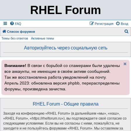
RHEL Forum
FAQ
Регистрация
Вход
Список форумов
Темы без ответов
Активные темы
о
и
Авторизуйтесь через социальную сеть
с
к
Внимание!
В связи с борьбой со спамерами были удалены
все аккаунты, не имеющие в своём активе сообщений.
Так же восстановлена работа уведомлений на почту.
Апрель 2023: обновлена версия phpbb, перераспределены
форумы, произведена зачистка.
RHEL Forum - Общие правила
Заходя на конференцию «RHEL Forum» (в дальнейшем «мы», «наш»,
«RHEL Forum», «https://rhelforum.ru»), вы подтверждаете своё согласие со
следующими условиями. Если вы не согласны с ними, пожалуйста, не
заходите и не пользуйтесь форумами «RHEL Forum». Мы оставляем за