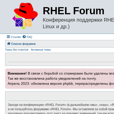
RHEL Forum
Конференция поддержки RHEL 
Linux и др.)
Ссылки
FAQ
Список форумов
Темы без ответов
Активные темы
Внимание!
В связи с борьбой со спамерами были удалены вс
Так же восстановлена работа уведомлений на почту.
Апрель 2023: обновлена версия phpbb, перераспределены фо
Заходя на конференцию «RHEL Forum» (в дальнейшем «мы», «наш», «RHEL
и не пользуйтесь форумами «RHEL Forum». Мы оставляем за собой прав
регулярно просматривать этот текст на предмет изменений, так как и