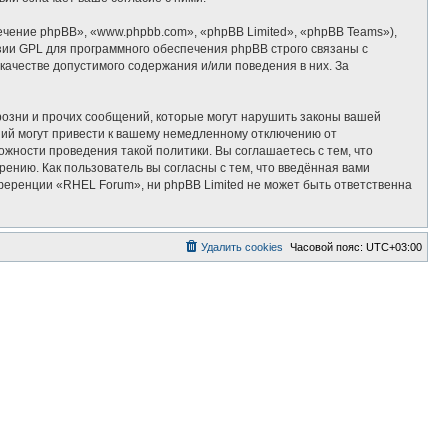
ение phpBB», «www.phpbb.com», «phpBB Limited», «phpBB Teams»),
зии GPL для программного обеспечения phpBB строго связаны с
качестве допустимого содержания и/или поведения в них. За
озни и прочих сообщений, которые могут нарушить законы вашей
ий могут привести к вашему немедленному отключению от
ожности проведения такой политики. Вы соглашаетесь с тем, что
ению. Как пользователь вы согласны с тем, что введённая вами
ференции «RHEL Forum», ни phpBB Limited не может быть ответственна
Удалить cookies
Часовой пояс:
UTC+03:00