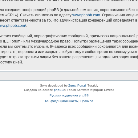
я создания конференций phpBB (в дальнейшем «они», «программное обеспеч
ем «GPL»). Скачать его можно по адресу
www.phpbb.com
. Ограничения лицен
несёт ответственности за то, что администрация конференций определяет в 
/www.phpbb.com/
.
ческих сообщений, порнографических сообщений, призывов к национальной р
 «RHEL Forum» или международное право. Попытки размещения таких сообщен
если мы сочтём это нужным. IP-адреса всех сообщений сохраняются для возм
ровать, перенести или закрыть любую тему в любое время по своему усмотр
будет открыта третьим лицам без вашего разрешения, ни администрация кон
оступу к ней.
Style developed by
Zuma Portal
, Turaiel,
Создано на основе
phpBB
® Forum Software © phpBB Limited
Русская поддержка phpBB
Конфиденциальность
|
Правила