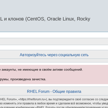
и клонов (CentOS, Oracle Linux, Rocky
Авторизуйтесь через социальную сеть
е аккаунты, не имеющие в своём активе сообщений.
румы, произведена зачистка.
RHEL Forum - Общие правила
 Forum», «https://rhelforum.ru»), вы подтверждаете своё согласие со следу
о изменять эти правила в любое время и сделаем всё возможное, чтобы увед
спользование конференции «RHEL Forum» после обновления/исправления услов