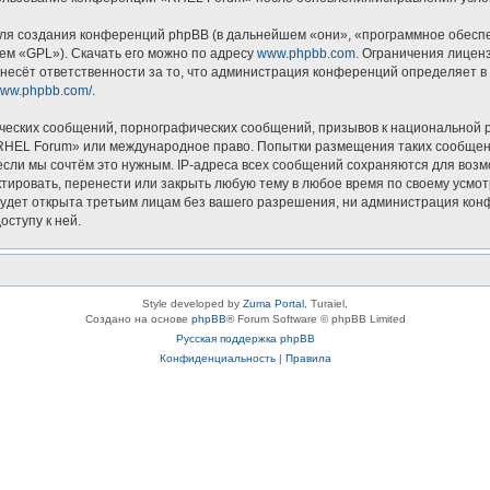
я создания конференций phpBB (в дальнейшем «они», «программное обеспеч
ем «GPL»). Скачать его можно по адресу
www.phpbb.com
. Ограничения лицен
несёт ответственности за то, что администрация конференций определяет в 
/www.phpbb.com/
.
ческих сообщений, порнографических сообщений, призывов к национальной р
 «RHEL Forum» или международное право. Попытки размещения таких сообщен
если мы сочтём это нужным. IP-адреса всех сообщений сохраняются для возм
ровать, перенести или закрыть любую тему в любое время по своему усмотр
будет открыта третьим лицам без вашего разрешения, ни администрация кон
оступу к ней.
Style developed by
Zuma Portal
, Turaiel,
Создано на основе
phpBB
® Forum Software © phpBB Limited
Русская поддержка phpBB
Конфиденциальность
|
Правила