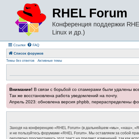
RHEL Forum
Конференция поддержки RHEL 
Linux и др.)
Ссылки
FAQ
Список форумов
Темы без ответов
Активные темы
Внимание!
В связи с борьбой со спамерами были удалены вс
Так же восстановлена работа уведомлений на почту.
Апрель 2023: обновлена версия phpbb, перераспределены фо
Заходя на конференцию «RHEL Forum» (в дальнейшем «мы», «наш», «RHEL
и не пользуйтесь форумами «RHEL Forum». Мы оставляем за собой прав
регулярно просматривать этот текст на предмет изменений, так как и