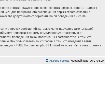
ение phpBB», «www.phpbb.com», «phpBB Limited», «phpBB Teams»),
зии GPL для программного обеспечения phpBB строго связаны с
качестве допустимого содержания и/или поведения в них. За
озни и прочих сообщений, которые могут нарушить законы вашей
ий могут привести к вашему немедленному отключению от
ожности проведения такой политики. Вы соглашаетесь с тем, что
ению. Как пользователь вы согласны с тем, что введённая вами
ференции «RHEL Forum», ни phpBB Limited не может быть ответственна
Удалить cookies
Часовой пояс:
UTC+03:00