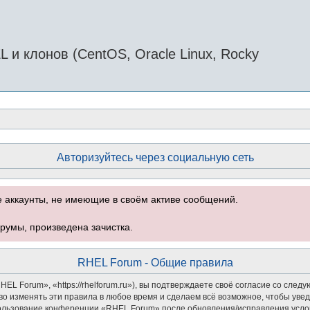
и клонов (CentOS, Oracle Linux, Rocky
Авторизуйтесь через социальную сеть
е аккаунты, не имеющие в своём активе сообщений.
румы, произведена зачистка.
RHEL Forum - Общие правила
 Forum», «https://rhelforum.ru»), вы подтверждаете своё согласие со следу
о изменять эти правила в любое время и сделаем всё возможное, чтобы увед
спользование конференции «RHEL Forum» после обновления/исправления услов