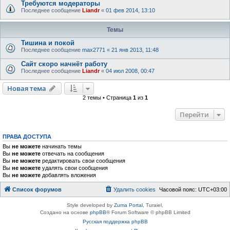
Требуются модераторы
Последнее сообщение
Liandr
«
01 фев 2014, 13:10
Темы
Тишина и покой
Последнее сообщение
max2771
«
21 янв 2013, 11:48
Сайт скоро начнёт работу
Последнее сообщение
Liandr
«
04 июл 2008, 00:47
Новая тема
2 темы • Страница
1
из
1
Перейти
ПРАВА ДОСТУПА
Вы
не можете
начинать темы
Вы
не можете
отвечать на сообщения
Вы
не можете
редактировать свои сообщения
Вы
не можете
удалять свои сообщения
Вы
не можете
добавлять вложения
Список форумов
Удалить cookies
Часовой пояс:
UTC+03:00
Style developed by
Zuma Portal
, Turaiel,
Создано на основе
phpBB
® Forum Software © phpBB Limited
Русская поддержка phpBB