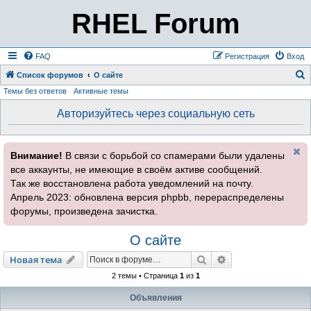
RHEL Forum
FAQ
Регистрация
Вход
Список форумов
О сайте
Темы без ответов
Активные темы
о
и
Авторизуйтесь через социальную сеть
с
к
Внимание!
В связи с борьбой со спамерами были удалены
все аккаунты, не имеющие в своём активе сообщений.
Так же восстановлена работа уведомлений на почту.
Апрель 2023: обновлена версия phpbb, перераспределены
форумы, произведена зачистка.
О сайте
Поиск
Расширенный пои
Новая тема
2 темы • Страница
1
из
1
Объявления