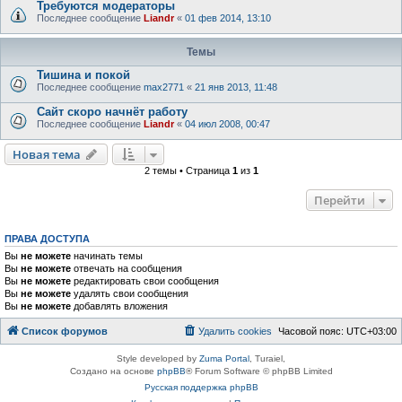
Требуются модераторы
Последнее сообщение
Liandr
«
01 фев 2014, 13:10
Темы
Тишина и покой
Последнее сообщение
max2771
«
21 янв 2013, 11:48
Сайт скоро начнёт работу
Последнее сообщение
Liandr
«
04 июл 2008, 00:47
Новая тема
2 темы • Страница
1
из
1
Перейти
ПРАВА ДОСТУПА
Вы
не можете
начинать темы
Вы
не можете
отвечать на сообщения
Вы
не можете
редактировать свои сообщения
Вы
не можете
удалять свои сообщения
Вы
не можете
добавлять вложения
Список форумов
Удалить cookies
Часовой пояс:
UTC+03:00
Style developed by
Zuma Portal
, Turaiel,
Создано на основе
phpBB
® Forum Software © phpBB Limited
Русская поддержка phpBB