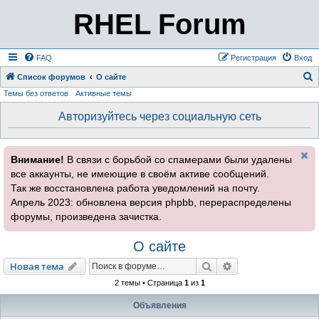
RHEL Forum
FAQ
Регистрация
Вход
Список форумов
О сайте
Темы без ответов
Активные темы
о
и
Авторизуйтесь через социальную сеть
с
к
Внимание!
В связи с борьбой со спамерами были удалены
все аккаунты, не имеющие в своём активе сообщений.
Так же восстановлена работа уведомлений на почту.
Апрель 2023: обновлена версия phpbb, перераспределены
форумы, произведена зачистка.
О сайте
Поиск
Расширенный пои
Новая тема
2 темы • Страница
1
из
1
Объявления